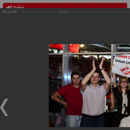
Войти
20
из
102
МЕНЮ
Мисс Спартак 2018
Главная
>
Фотографии с матчей Спартака, Сборной
Росиии
>
Награждения
>
Сезон 2018
>
Мисс Спартак 2018
Награждения ФК Спартак Москва
Мисс Спартак 2018
04.05.2018