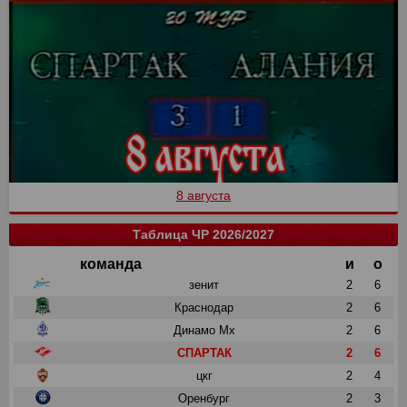
8 августа
Таблица ЧР 2026/2027
команда
и
о
зенит
2
6
Краснодар
2
6
Динамо Мх
2
6
СПАРТАК
2
6
цкг
2
4
Оренбург
2
3