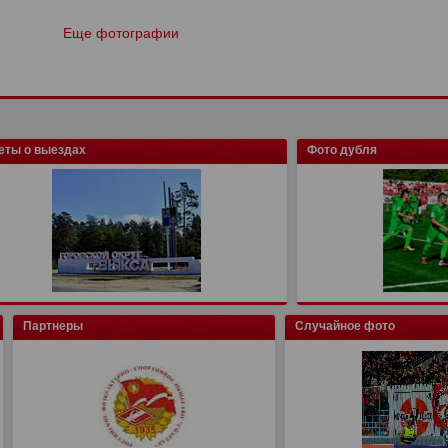
Еще фотографии
еты о выездах
Фото дубля
Партнеры
Случайное фото