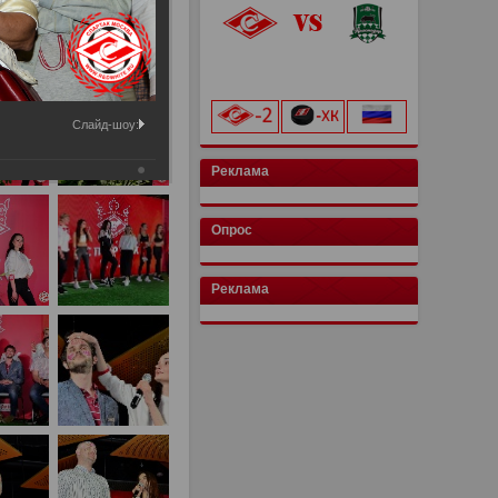
«Лукойл Арена»
начало матча в 20:00
Слайд-шоу:
Реклама
Опрос
Реклама