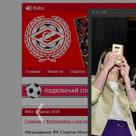
Войти
32
из
102
Главная
Новости
Спартак
Турниры
Фотки
О
Мисс Спартак 2018
Главная
>
Фотографии с матчей Спартака, Сборной Р
Награждения ФК Спартак Москва