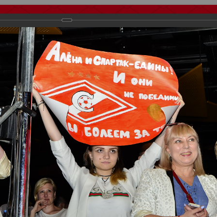
тчеты
Видео
Фанату
Стадионы
О футболе
КБ Форум
осиии
>
Награждения
>
Сезон 2018
>
Мисс Спартак 2018