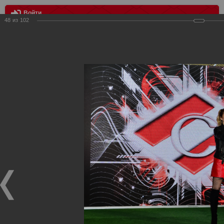
Войти
48
из
102
МЕНЮ
Мисс Спартак 2018
Главная
>
Фотографии с матчей Спартака, Сборной
Росиии
>
Награждения
>
Сезон 2018
>
Мисс Спартак 2018
Награждения ФК Спартак Москва
Мисс Спартак 2018
04.05.2018