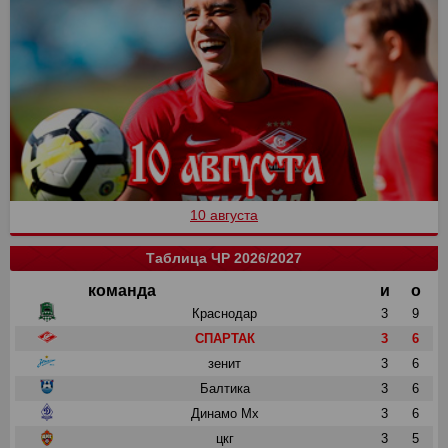
10 августа
Таблица ЧР 2026/2027
команда
и
о
Краснодар
3
9
СПАРТАК
3
6
зенит
3
6
Балтика
3
6
Динамо Мх
3
6
цкг
3
5