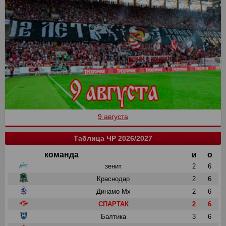
9 августа
Таблица ЧР 2026/2027
команда
и
о
зенит
2
6
Краснодар
2
6
Динамо Мх
2
6
СПАРТАК
2
6
Балтика
3
6