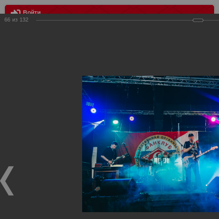
Войти
66
из
132
МЕНЮ
20-ти Летие Российского Фан-клуба "Спартак" Москва
Главная
>
Фотографии с матчей Спартака, Сборной
Росиии
>
Награждения
>
Сезон 2018/2019
>
20-ти Летие
Российского Фан-клуба "Спартак" Москва
Награждения ФК Спартак Москва
20-ти Летие Российского Фан-клуба "Спартак" Москва
25.01.2019