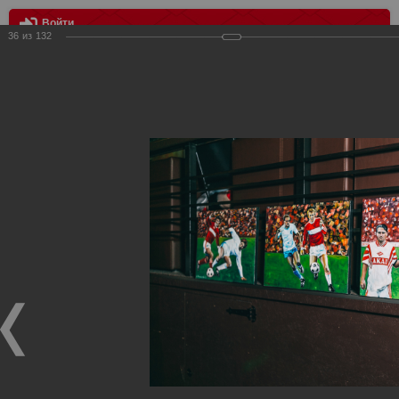
Войти
36
из
132
МЕНЮ
20-ти Летие Российского Фан-клуба "Спартак" Москва
Главная
>
Фотографии с матчей Спартака, Сборной
Росиии
>
Награждения
>
Сезон 2018/2019
>
20-ти Летие
Российского Фан-клуба "Спартак" Москва
Награждения ФК Спартак Москва
20-ти Летие Российского Фан-клуба "Спартак" Москва
25.01.2019