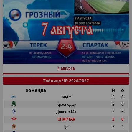
7 августа
Таблица ЧР 2026/2027
команда
и
о
зенит
2
6
Краснодар
2
6
Динамо Мх
2
6
СПАРТАК
2
6
цкг
2
4