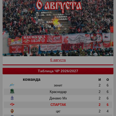
6 августа
Таблица ЧР 2026/2027
команда
и
о
зенит
2
6
Краснодар
2
6
Динамо Мх
2
6
СПАРТАК
2
6
цкг
2
4