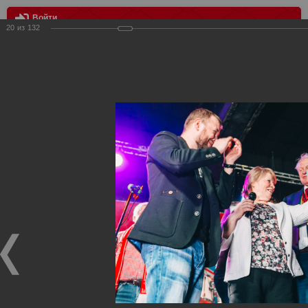
Войти
20
из
132
МЕНЮ
20-ти Летие Российского Фан-клуба "Спартак" Москва
Главная
>
Фотографии с матчей Спартака, Сборной
Росиии
>
Награждения
>
Сезон 2018/2019
>
20-ти Летие
Российского Фан-клуба "Спартак" Москва
Награждения ФК Спартак Москва
20-ти Летие Российского Фан-клуба "Спартак" Москва
25.01.2019