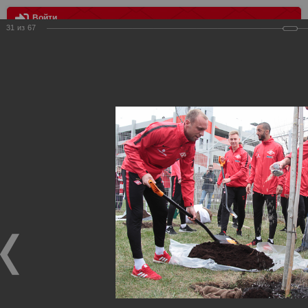
Войти
31
из
67
МЕНЮ
День Рождения "Спартака" на "Открытие Арене"
Главная
>
Фотографии с матчей Спартака, Сборной
Росиии
>
Награждения
>
Сезон 2018/2019
>
День Рождения
"Спартака" на "Открытие Арене"
Награждения ФК Спартак Москва
День Рождения "Спартака" на "Открытие Арене"
23.04.2019