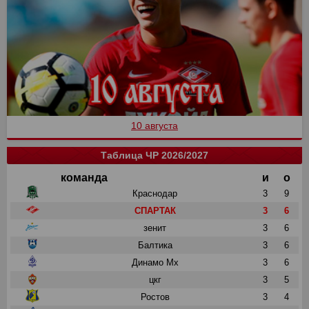
10 августа
Таблица ЧР 2026/2027
команда
и
о
Краснодар
3
9
СПАРТАК
3
6
зенит
3
6
Балтика
3
6
Динамо Мх
3
6
цкг
3
5
Ростов
3
4