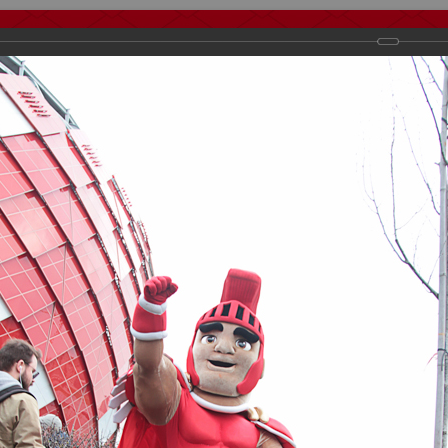
тчеты
Видео
Фанату
Стадионы
О футболе
КБ Форум
осиии
>
Награждения
>
Сезон 2018/2019
>
День Рождения "Спартака