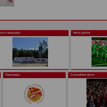
еты о выездах
Фото дубля
Партнеры
Случайное фото