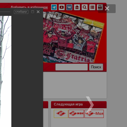
Добавить в избранное
слайдер
Ссылки
Связь
Следующая игра
" на "Открытие Арене"
9 августа 2026 г.