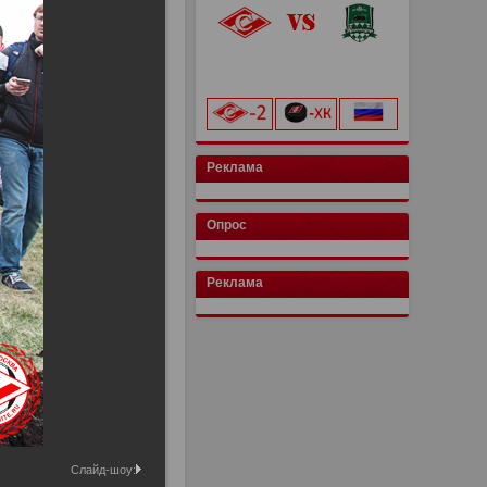
«Лукойл Арена»
начало матча в 20:00
Реклама
Опрос
Реклама
Слайд-шоу: