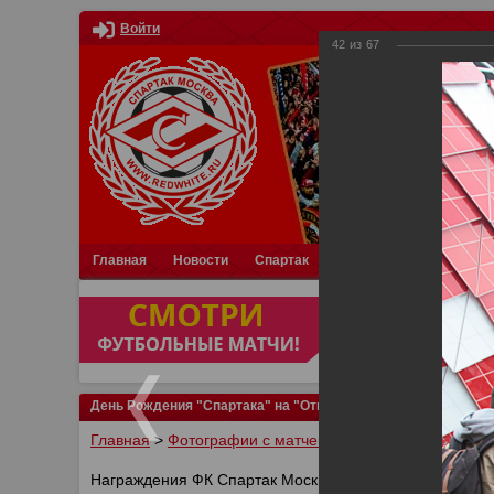
Войти
42
из
67
Главная
Новости
Спартак
Турниры
Фотки
О
День Рождения "Спартака" на "Открытие Арене"
Главная
>
Фотографии с матчей Спартака, Сборной Р
Награждения ФК Спартак Москва