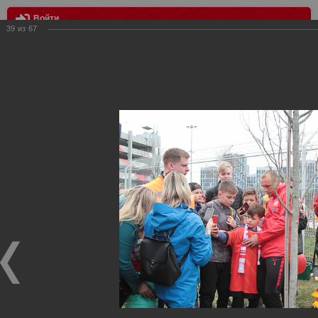
Войти
39
из
67
МЕНЮ
День Рождения "Спартака" на "Открытие Арене"
Главная
>
Фотографии с матчей Спартака, Сборной
Росиии
>
Награждения
>
Сезон 2018/2019
>
День Рождения
"Спартака" на "Открытие Арене"
Награждения ФК Спартак Москва
День Рождения "Спартака" на "Открытие Арене"
23.04.2019