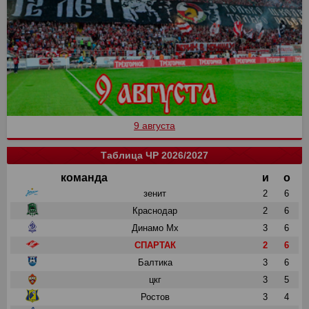
9 августа
Таблица ЧР 2026/2027
команда
и
о
зенит
2
6
Краснодар
2
6
Динамо Мх
3
6
СПАРТАК
2
6
Балтика
3
6
цкг
3
5
Ростов
3
4