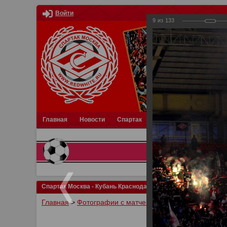
Войти
9
из
133
Главная
Новости
Спартак
Турниры
Фотки
О
Спартак Москва - Кубань Краснодар 2:2
Главная
>
Фотографии с матчей Спартака, Сборной Р
У