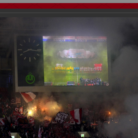
тчеты
Видео
Фанату
Стадионы
О футболе
КБ Форум
осиии
>
ФК Спартак
>
Сезон 2012/2013
>
Спартак Москва - Кубань К
важаемые посетители нашего сайта!