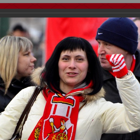
тчеты
Видео
Фанату
Стадионы
О футболе
КБ Форум
осиии
>
ФК Спартак
>
Сезон 2012/2013
>
Спартак Москва - Кубань К
важаемые посетители нашего сайта!