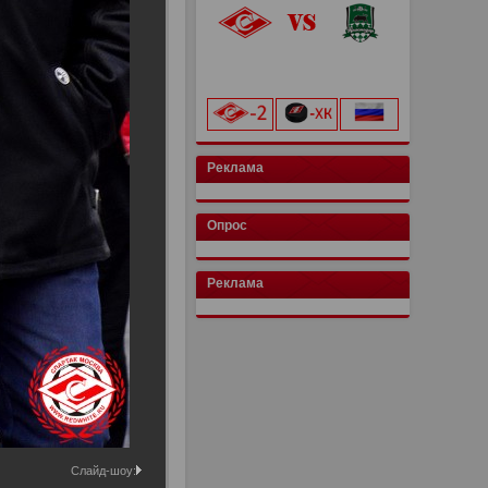
«Лукойл Арена»
начало матча в 20:00
Реклама
Опрос
Реклама
Слайд-шоу: