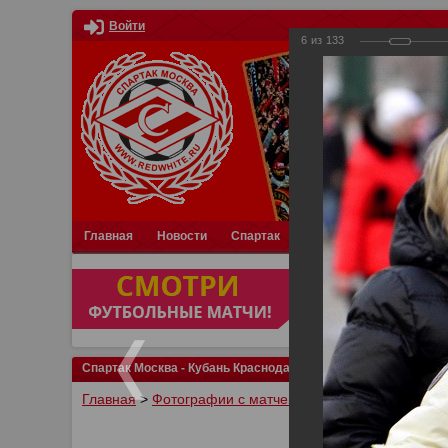
Войти
6
из
133
Главная
Новости
Спартак
Турниры
Фотки
О
Спартак Москва - Кубань Краснодар 2:2
Главная
>
Фотографии с матчей Спартака, Сборной Р
У