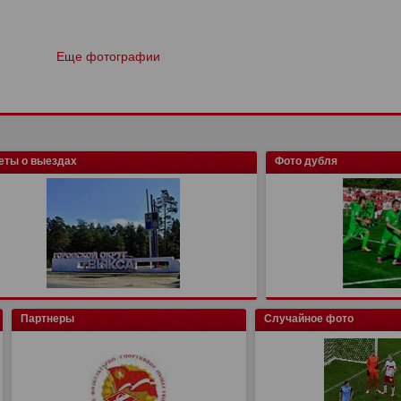
Еще фотографии
еты о выездах
Фото дубля
Партнеры
Случайное фото