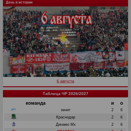
День в истории
6 августа
Таблица ЧР 2026/2027
команда
и
о
зенит
2
6
Краснодар
2
6
Динамо Мх
2
6