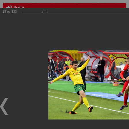
Войти
15
из
133
МЕНЮ
Спартак Москва - Кубань Краснодар 2:2
Главная
>
Фотографии с матчей Спартака, Сборной
Росиии
>
ФК Спартак
>
Сезон 2012/2013
>
Спартак Москва -
Кубань Краснодар 2:2
Уважаемые посетители нашего сайта!
Если у Вас есть фото с матчей
Спартака
, высылайте нам
на
почту
мы обязательно разместим их в этом разделе.
Спартак Москва - Кубань Краснодар 2:2
01.04.2013