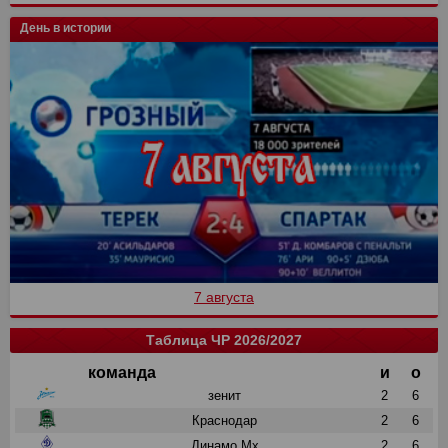
День в истории
7 августа
Таблица ЧР 2026/2027
команда
и
о
зенит
2
6
Краснодар
2
6
Динамо Мх
2
6