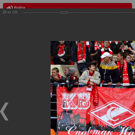
Войти
28
из
139
МЕНЮ
Спартак - Анжи 2:0
Главная
>
Фотографии с матчей Спартака, Сборной
Росиии
>
ФК Спартак
>
Сезон 2012/2013
>
Спартак - Анжи
2:0
Уважаемые посетители нашего сайта!
Если у Вас есть фото с матчей
Спартака
, высылайте нам
на
почту
мы обязательно разместим их в этом разделе.
Спартак - Анжи 2:0
28.04.2013