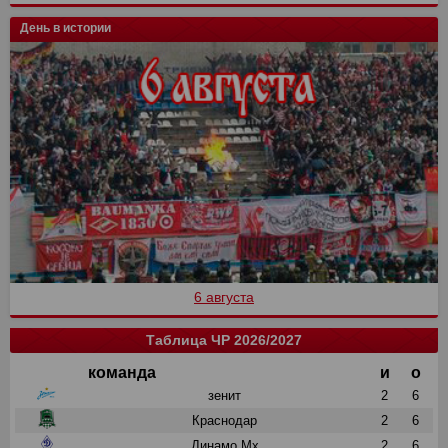
День в истории
6 августа
Таблица ЧР 2026/2027
команда
и
о
зенит
2
6
Краснодар
2
6
Динамо Мх
2
6