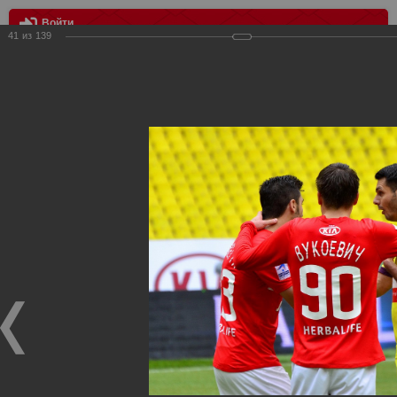
Войти
41
из
139
МЕНЮ
Спартак - Анжи 2:0
Главная
>
Фотографии с матчей Спартака, Сборной
Росиии
>
ФК Спартак
>
Сезон 2012/2013
>
Спартак - Анжи
2:0
Уважаемые посетители нашего сайта!
Если у Вас есть фото с матчей
Спартака
, высылайте нам
на
почту
мы обязательно разместим их в этом разделе.
Спартак - Анжи 2:0
28.04.2013