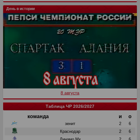
День в истории
8 августа
Таблица ЧР 2026/2027
команда
и
о
зенит
2
6
Краснодар
2
6
Динамо Мх
2
6