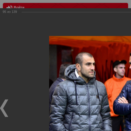
Войти
95
из
139
МЕНЮ
Спартак - Анжи 2:0
Главная
>
Фотографии с матчей Спартака, Сборной
Росиии
>
ФК Спартак
>
Сезон 2012/2013
>
Спартак - Анжи
2:0
Уважаемые посетители нашего сайта!
Если у Вас есть фото с матчей
Спартака
, высылайте нам
на
почту
мы обязательно разместим их в этом разделе.
Спартак - Анжи 2:0
28.04.2013