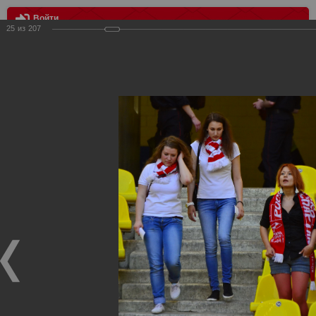
Войти
25
из
207
МЕНЮ
Спартак Москва - Крылья Советов Самара 1:1
Главная
>
Фотографии с матчей Спартака, Сборной
Росиии
>
ФК Спартак
>
Сезон 2012/2013
>
Спартак Москва -
Крылья Советов Самара 1:1
Уважаемые посетители нашего сайта!
Если у Вас есть фото с матчей
Спартака
, высылайте нам
на
почту
мы обязательно разместим их в этом разделе.
Спартак Москва - Крылья Советов Самара 1:1
10.05.2013