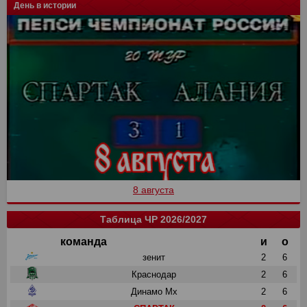
День в истории
8 августа
Таблица ЧР 2026/2027
команда
и
о
зенит
2
6
Краснодар
2
6
Динамо Мх
2
6