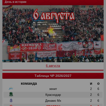
День в истории
6 августа
Таблица ЧР 2026/2027
команда
и
о
зенит
2
6
Краснодар
2
6
Динамо Мх
2
6