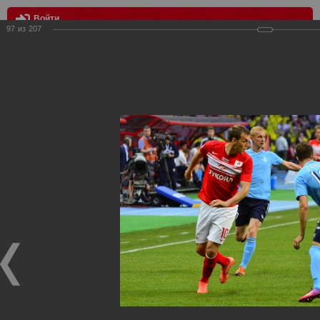
Войти
97
из
207
МЕНЮ
Спартак Москва - Крылья Советов Самара 1:1
Главная
>
Фотографии с матчей Спартака, Сборной
Росиии
>
ФК Спартак
>
Сезон 2012/2013
>
Спартак Москва -
Крылья Советов Самара 1:1
Уважаемые посетители нашего сайта!
Если у Вас есть фото с матчей
Спартака
, высылайте нам
на
почту
мы обязательно разместим их в этом разделе.
Спартак Москва - Крылья Советов Самара 1:1
10.05.2013