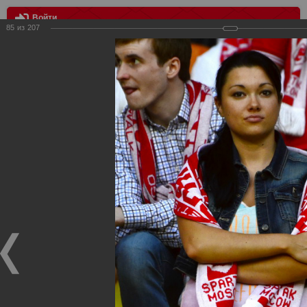
Войти
85
из
207
МЕНЮ
Спартак Москва - Крылья Советов Самара 1:1
Главная
>
Фотографии с матчей Спартака, Сборной
Росиии
>
ФК Спартак
>
Сезон 2012/2013
>
Спартак Москва -
Крылья Советов Самара 1:1
Уважаемые посетители нашего сайта!
Если у Вас есть фото с матчей
Спартака
, высылайте нам
на
почту
мы обязательно разместим их в этом разделе.
Спартак Москва - Крылья Советов Самара 1:1
10.05.2013