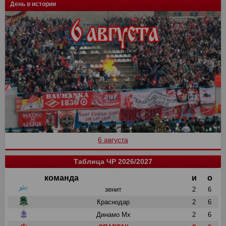
День в истории
6 августа
Таблица ЧР 2026/2027
команда
и
о
зенит
2
6
Краснодар
2
6
Динамо Мх
2
6