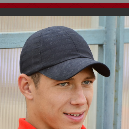
тчеты
Видео
Фанату
Стадионы
О футболе
КБ Форум
осиии
>
ФК Спартак
>
Сезон 2013/2014
>
Спартак Москва - шахтер Д
важаемые посетители нашего сайта!