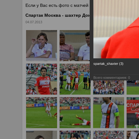
Если у Вас есть фото с матчей
Спартака
, высылайте 
Спартак Москва - шахтер Донецк 2:0
04.07.2013
spartak_shaxter (3)
Всего комментариев:
0