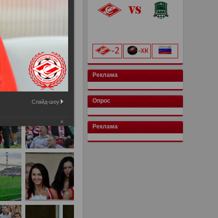
«Лукойл Арена»
начало матча в 20:00
Реклама
Опрос
Слайд-шоу:
Реклама