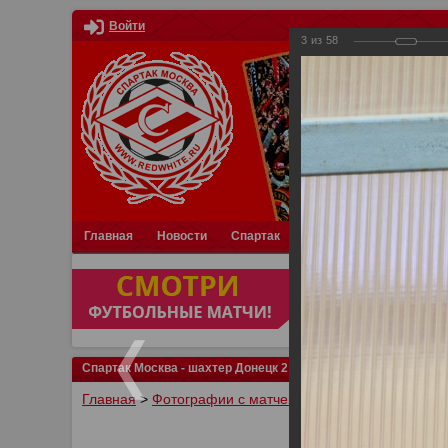
Войти
3
из
58
Главная
Новости
Спартак
Турниры
Фотки
О
Спартак Москва - шахтер Донецк 2:0
Главная
>
Фотографии с матчей Спартака, Сборной Р
У