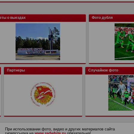
еты о выездах
Фото дубля
Партнеры
Случайное фото
При использовании фото, видео и других материалов сайта
гиперссылка на
www.redwhite.ru
обязательна!