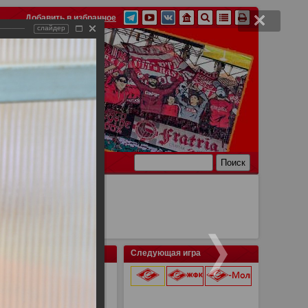
Добавить в избранное
слайдер
Ссылки
Связь
Следующая игра
онецк 2:0
9 августа 2026 г.