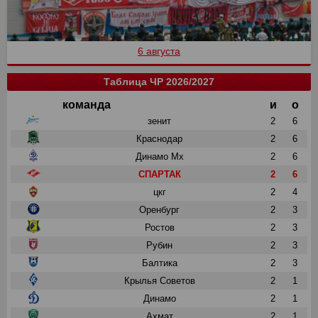
6 августа
Таблица ЧР 2026/2027
команда
и
о
зенит
2
6
Краснодар
2
6
Динамо Мх
2
6
СПАРТАК
2
6
цкг
2
4
Оренбург
2
3
Ростов
2
3
Рубин
2
3
Балтика
2
3
Крылья Советов
2
1
Динамо
2
1
Ахмат
2
1