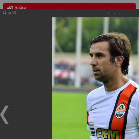
Войти
21
из
58
МЕНЮ
Спартак Москва - шахтер Донецк 2:0
Главная
>
Фотографии с матчей Спартака, Сборной
Росиии
>
ФК Спартак
>
Сезон 2013/2014
>
Спартак Москва -
шахтер Донецк 2:0
Уважаемые посетители нашего сайта!
Если у Вас есть фото с матчей
Спартака
, высылайте нам
на
почту
мы обязательно разместим их в этом разделе.
Спартак Москва - шахтер Донецк 2:0
04.07.2013