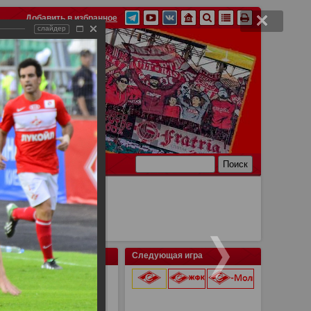
Добавить в избранное
слайдер
Ссылки
Связь
Следующая игра
онецк 2:0
9 августа 2026 г.