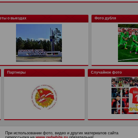
еты о выездах
Фото дубля
Партнеры
Случайное фото
При использовании фото, видео и других материалов сайта
гиперссылка на
www.redwhite.ru
обязательна!