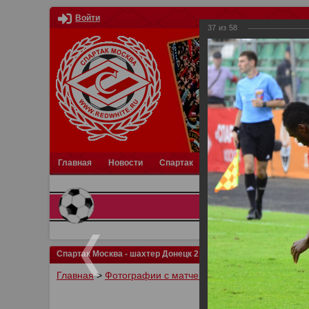
Войти
37
из
58
Главная
Новости
Спартак
Турниры
Фотки
О
Спартак Москва - шахтер Донецк 2:0
Главная
>
Фотографии с матчей Спартака, Сборной Р
У