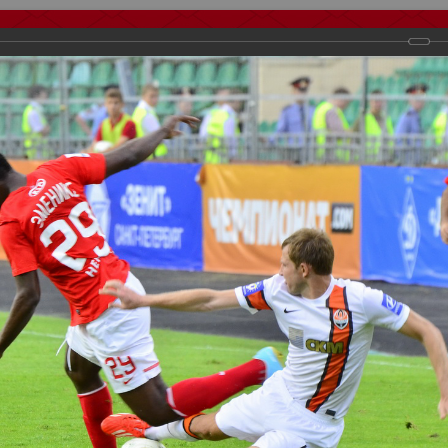
тчеты
Видео
Фанату
Стадионы
О футболе
КБ Форум
осиии
>
ФК Спартак
>
Сезон 2013/2014
>
Спартак Москва - шахтер Д
важаемые посетители нашего сайта!