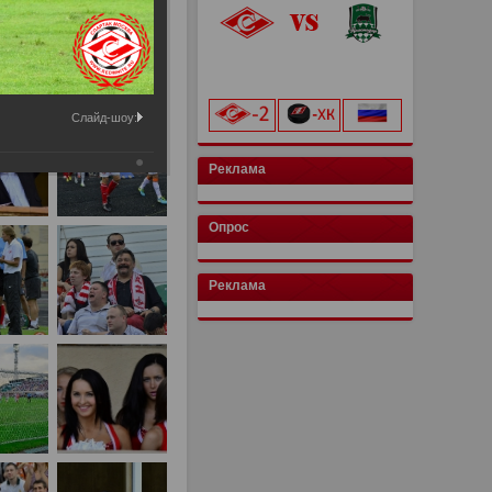
«Лукойл Арена»
начало матча в 20:00
Слайд-шоу:
Реклама
Опрос
Реклама