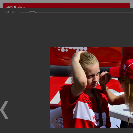
Войти
8
из
166
МЕНЮ
Спартак vs Рубин
Главная
>
Фотографии с матчей Спартака, Сборной
Росиии
>
ФК Спартак
>
Сезон 2013/2014
>
Спартак vs Рубин
Уважаемые посетители нашего сайта!
Если у Вас есть фото с матчей
Спартака
, высылайте нам
на
почту
мы обязательно разместим их в этом разделе.
Спартак vs Рубин
18.08.2013