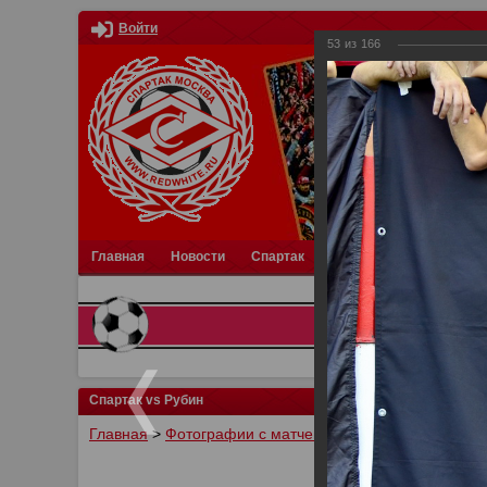
Войти
53
из
166
Главная
Новости
Спартак
Турниры
Фотки
О
Спартак vs Рубин
Главная
>
Фотографии с матчей Спартака, Сборной Р
У