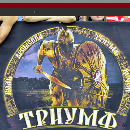
тчеты
Видео
Фанату
Стадионы
О футболе
КБ Форум
осиии
>
ФК Спартак
>
Сезон 2013/2014
>
Спартак vs Рубин
важаемые посетители нашего сайта!