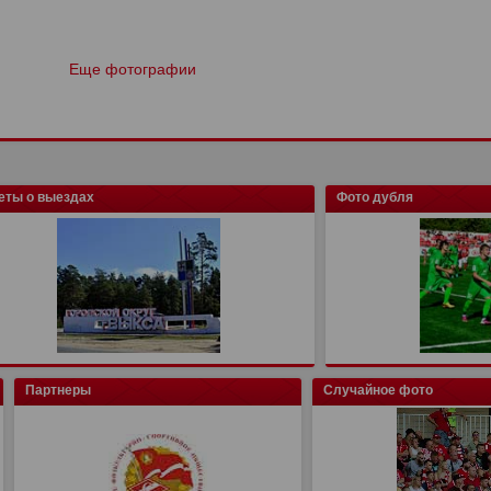
Еще фотографии
еты о выездах
Фото дубля
Партнеры
Случайное фото