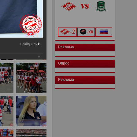
«Лукойл Арена»
начало матча в 20:00
Слайд-шоу:
Реклама
Опрос
Реклама