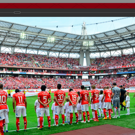
тчеты
Видео
Фанату
Стадионы
О футболе
КБ Форум
осиии
>
ФК Спартак
>
Сезон 2013/2014
>
Спартак vs Рубин
важаемые посетители нашего сайта!