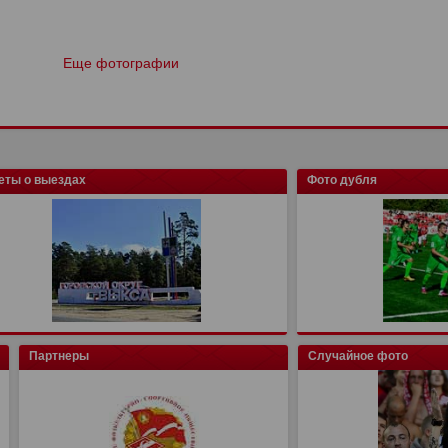
Еще фотографии
еты о выездах
Фото дубля
Партнеры
Случайное фото