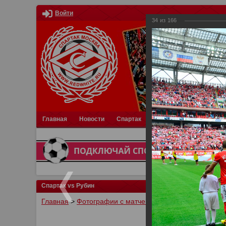
Войти
34
из
166
Главная
Новости
Спартак
Турниры
Фотки
О
Спартак vs Рубин
Главная
>
Фотографии с матчей Спартака, Сборной Р
У