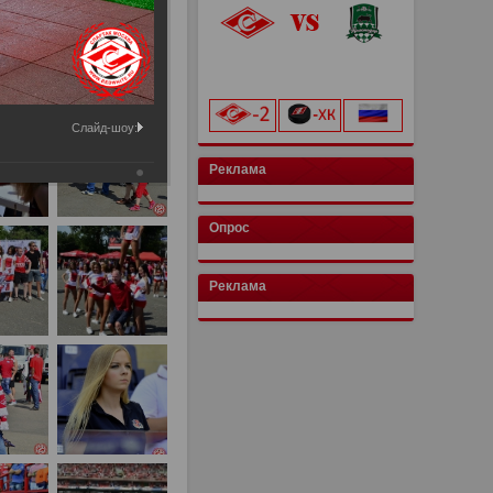
«Лукойл Арена»
начало матча в 20:00
Слайд-шоу:
Реклама
Опрос
Реклама