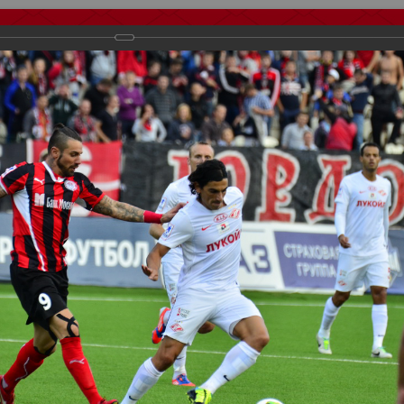
тчеты
Видео
Фанату
Стадионы
О футболе
КБ Форум
осиии
>
ФК Спартак
>
Сезон 2013/2014
>
Амкар Пермь - Спартак Мо
важаемые посетители нашего сайта!