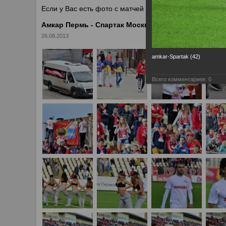
Если у Вас есть фото с матчей
Спартака
, высылайте 
Амкар Пермь - Спартак Москва 2:1
26.08.2013
amkar-Spartak (42)
Всего комментариев:
0