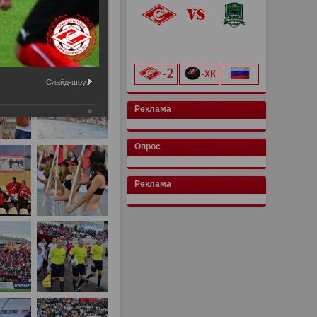
«Лукойл Арена»
начало матча в 20:00
Слайд-шоу:
Реклама
Опрос
Реклама