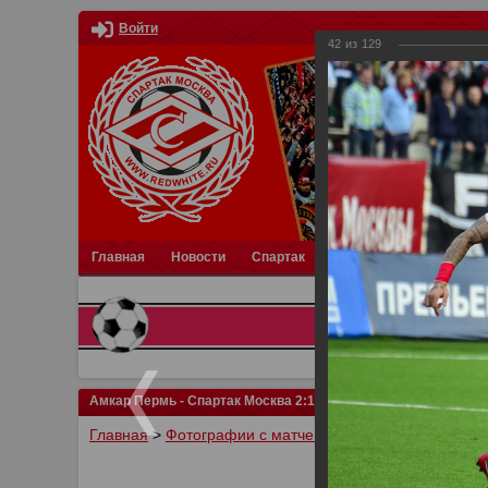
Войти
42
из
129
Главная
Новости
Спартак
Турниры
Фотки
О
Амкар Пермь - Спартак Москва 2:1
Главная
>
Фотографии с матчей Спартака, Сборной Р
У