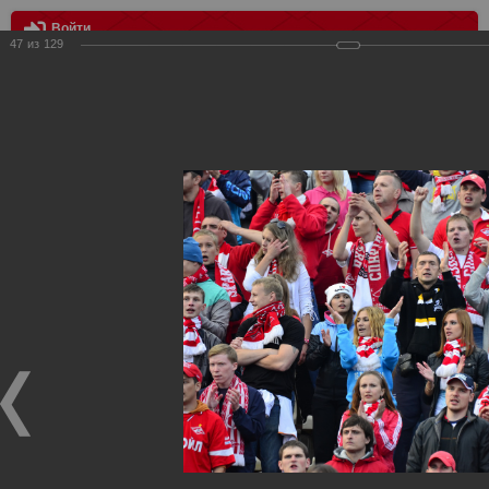
Войти
47
из
129
МЕНЮ
Амкар Пермь - Спартак Москва 2:1
Главная
>
Фотографии с матчей Спартака, Сборной
Росиии
>
ФК Спартак
>
Сезон 2013/2014
>
Амкар Пермь -
Спартак Москва 2:1
Уважаемые посетители нашего сайта!
Если у Вас есть фото с матчей
Спартака
, высылайте нам
на
почту
мы обязательно разместим их в этом разделе.
Амкар Пермь - Спартак Москва 2:1
26.08.2013