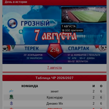
День в истории
7 августа
Таблица ЧР 2026/2027
команда
и
о
зенит
2
6
Краснодар
2
6
Динамо Мх
2
6