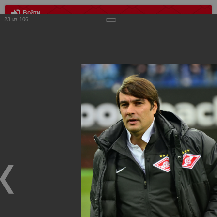
Войти
23
из
106
МЕНЮ
Зенит vs Спартак 4:2
Главная
>
Фотографии с матчей Спартака, Сборной
Росиии
>
ФК Спартак
>
Сезон 2013/2014
>
Зенит vs Спартак
4:2
Уважаемые посетители нашего сайта!
Если у Вас есть фото с матчей
Спартака
, высылайте нам
на
почту
мы обязательно разместим их в этом разделе.
Зенит vs Спартак 4:2
28.09.2013