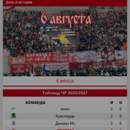
День в истории
6 августа
Таблица ЧР 2026/2027
команда
и
о
зенит
2
6
Краснодар
2
6
Динамо Мх
2
6