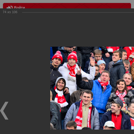
Войти
74
из
106
МЕНЮ
Зенит vs Спартак 4:2
Главная
>
Фотографии с матчей Спартака, Сборной
Росиии
>
ФК Спартак
>
Сезон 2013/2014
>
Зенит vs Спартак
4:2
Уважаемые посетители нашего сайта!
Если у Вас есть фото с матчей
Спартака
, высылайте нам
на
почту
мы обязательно разместим их в этом разделе.
Зенит vs Спартак 4:2
28.09.2013