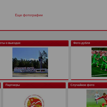
Еще фотографии
еты о выездах
Фото дубля
Партнеры
Случайное фото