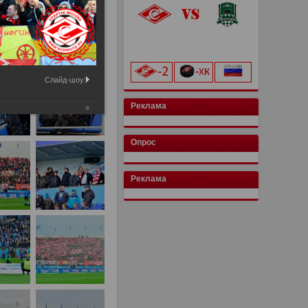
«Лукойл Арена»
начало матча в 20:00
Слайд-шоу:
Реклама
Опрос
Реклама