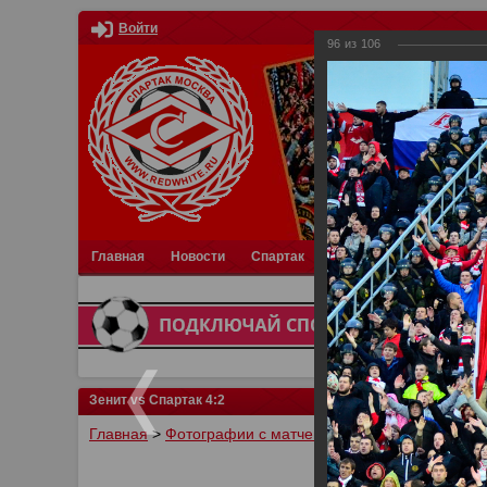
Войти
96
из
106
Главная
Новости
Спартак
Турниры
Фотки
О
Зенит vs Спартак 4:2
Главная
>
Фотографии с матчей Спартака, Сборной Р
У