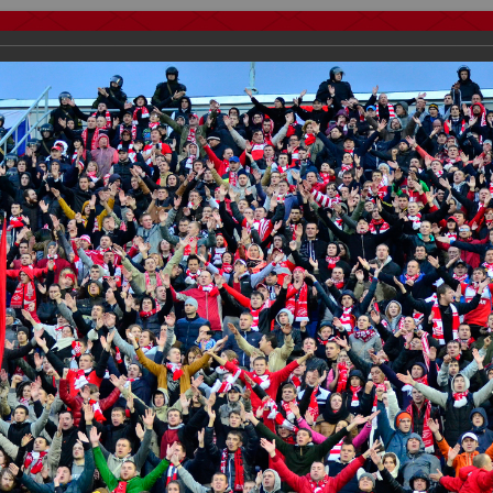
тчеты
Видео
Фанату
Стадионы
О футболе
КБ Форум
осиии
>
ФК Спартак
>
Сезон 2013/2014
>
Зенит vs Спартак 4:2
важаемые посетители нашего сайта!