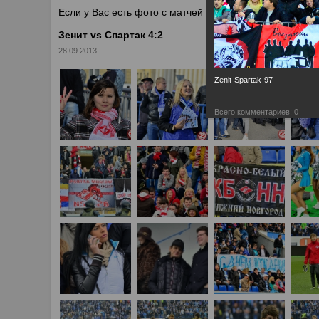
Если у Вас есть фото с матчей
Спартака
, высылайте 
Зенит vs Спартак 4:2
28.09.2013
Zenit-Spartak-97
Всего комментариев:
0