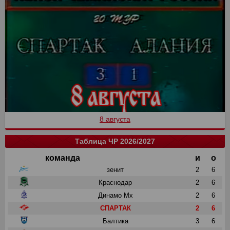
8 августа
Таблица ЧР 2026/2027
команда
и
о
зенит
2
6
Краснодар
2
6
Динамо Мх
2
6
СПАРТАК
2
6
Балтика
3
6