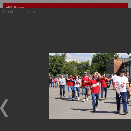
Войти
5
из
97
МЕНЮ
Уфа - Спартак 0:0
Главная
>
Фотографии с матчей Спартака, Сборной
Росиии
>
ФК Спартак
>
Сезон 2017/2018
>
Уфа - Спартак 0:0
Уважаемые посетители нашего сайта!
Если у Вас есть фото с матчей
Спартака
, высылайте нам
на
почту
мы обязательно разместим их в этом разделе.
Уфа - Спартак 0:0
23.07.2017