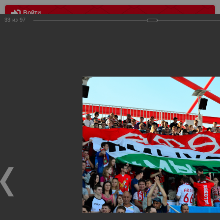
Войти
33
из
97
МЕНЮ
Уфа - Спартак 0:0
Главная
>
Фотографии с матчей Спартака, Сборной
Росиии
>
ФК Спартак
>
Сезон 2017/2018
>
Уфа - Спартак 0:0
Уважаемые посетители нашего сайта!
Если у Вас есть фото с матчей
Спартака
, высылайте нам
на
почту
мы обязательно разместим их в этом разделе.
Уфа - Спартак 0:0
23.07.2017