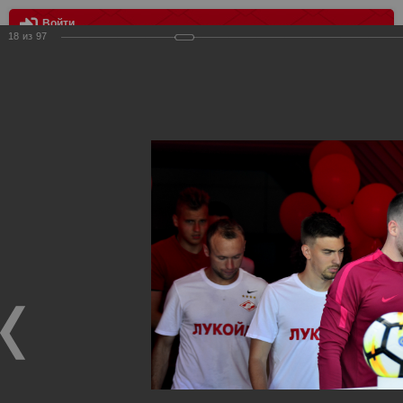
Войти
18
из
97
МЕНЮ
Уфа - Спартак 0:0
Главная
>
Фотографии с матчей Спартака, Сборной
Росиии
>
ФК Спартак
>
Сезон 2017/2018
>
Уфа - Спартак 0:0
Уважаемые посетители нашего сайта!
Если у Вас есть фото с матчей
Спартака
, высылайте нам
на
почту
мы обязательно разместим их в этом разделе.
Уфа - Спартак 0:0
23.07.2017