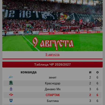
9 августа
Таблица ЧР 2026/2027
команда
и
о
зенит
2
6
Краснодар
2
6
Динамо Мх
3
6
СПАРТАК
2
6
Балтика
3
6