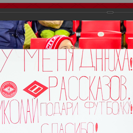
тчеты
Видео
Фанату
Стадионы
О футболе
КБ Форум
осиии
>
ФК Спартак
>
Сезон 2018/2019
>
Спартак - Краснодар 1:1
важаемые посетители нашего сайта!