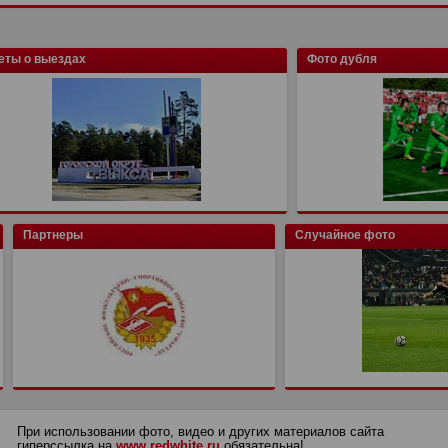
еты о выездах
Фото дубля
Партнеры
Случайное фото
При использовании фото, видео и других материалов сайта
гиперссылка на
www.redwhite.ru
обязательна!