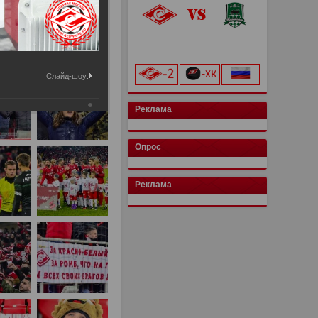
«Лукойл Арена»
начало матча в 20:00
Слайд-шоу:
Реклама
Опрос
Реклама