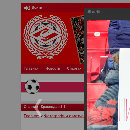
Войти
35
из
60
Главная
Новости
Спартак
Турниры
Фотки
О
Спартак - Краснодар 1:1
Главная
>
Фотографии с матчей Спартака, Сборной Р
У