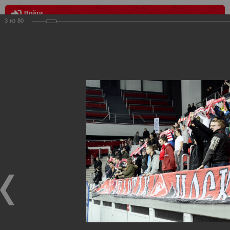
Войти
3
из
80
МЕНЮ
Спартак - Автомобилист 6:1
Главная
>
Фотографии с матчей Спартака, Сборной
Росиии
>
Сезон 2012-2013
>
Спартак - Автомобилист 6:1
Уважаемые посетители нашего сайта!
Если у Вас есть фото с хоккейных игр Спартака,
высылайте нам на почту, мы обязательно разместим их
в этом разделе.
Спартак - Автомобилист 6:1
24.10.2012