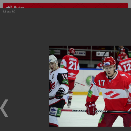
Войти
68
из
80
МЕНЮ
Спартак - Автомобилист 6:1
Главная
>
Фотографии с матчей Спартака, Сборной
Росиии
>
Сезон 2012-2013
>
Спартак - Автомобилист 6:1
Уважаемые посетители нашего сайта!
Если у Вас есть фото с хоккейных игр Спартака,
высылайте нам на почту, мы обязательно разместим их
в этом разделе.
Спартак - Автомобилист 6:1
24.10.2012