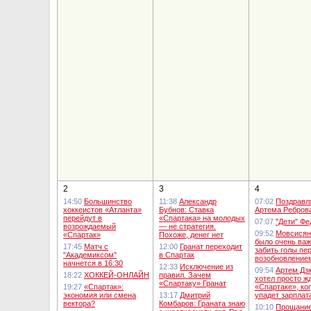
2
3
4
14:50
Большинство
11:38
Александр
07:02
Поздравл
хоккеистов «Атланта»
Бубнов: Ставка
Артема Ребров
перейдут в
«Спартака» на молодых
07:07
"Дети" Фе
возрождаемый
— не стратегия.
09:52
Мовсисян
«Спартак»
Похоже, денег нет
было очень ва
17:45
Матч с
12:00
Гранат переходит
забить голы пе
"Академиксом"
в Спартак
возобновление
начнется в 16:30
12:33
Исключение из
09:54
Артем Дз
18:22
ХОККЕЙ-ОНЛАЙН
правил. Зачем
хотел просто ж
«Спартаку» Гранат
19:27
«Спартак»:
«Спартаке», ко
экономия или смена
13:17
Дмитрий
упадет зарплат
вектора?
Комбаров: Граната знаю
10:10
Прощание