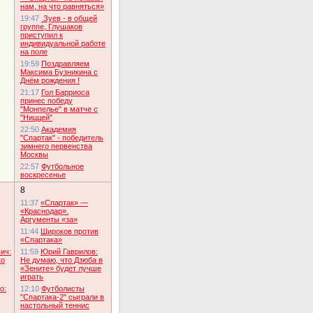
нам, на что равняться»
19:47
Зуев - в общей
группе, Глушаков
приступил к
индивидуальной работе
на поле
19:59
Поздравляем
Максима Бузникина с
Днём рождения !
21:17
Гол Барриоса
принес победу
"Монпелье" в матче с
"Ниццей"
22:50
Академия
"Спартак" - победитель
зимнего первенства
Москвы
22:57
Футбольное
воскресенье
8
11:37
«Спартак» —
«Краснодар».
Аргументы «за»
11:44
Широков против
«Спартака»
ич:
11:59
Юрий Гаврилов:
ко
Не думаю, что Дзюба в
«Зените» будет лучше
играть
о:
12:10
Футболисты
"Спартака-2" сыграли в
настольный теннис