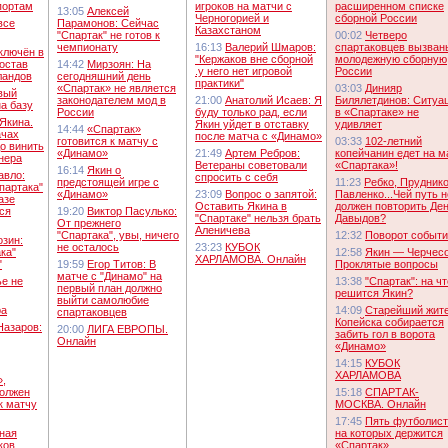
портам
игроков на матчи с
расширенном списке
13:05
Алексей
Черногорией и
сборной России
все
Парамонов: Сейчас
Казахстаном
"Спартак" не готов к
00:02
Четверо
чемпионату
16:13
Валерий Шмаров:
спартаковцев вызван
ключён в
"Кержаков вне сборной
молодежную сборную
остав
14:42
Мирзоян: На
.у него нет игровой
России
ландов
сегодняшний день
практики"
«Спартак» не является
03:03
Динияр
вый
законодателем мод в
21:00
Анатолий Исаев: Я
Билялетдинов: Ситуа
на базу
России
буду только рад, если
в «Спартаке» не
Якина.
Якин уйдет в отставку
удивляет
14:44
«Спартак»
ачах
после матча с «Динамо»
готовится к матчу с
03:33
102-летний
о винить
«Динамо»
21:49
Артем Ребров:
копейчанин едет на м
енера
Ветераны советовали
«Спартака»!
16:14
Якин о
авло:
спросить с себя
предстоящей игре с
11:23
Ребко, Пруднико
партака"
«Динамо»
23:09
Вопрос о запятой:
Павленко...Чей путь н
азе
Оставить Якина в
должен повторить Де
ся
19:20
Виктор Пасулько:
"Спартаке" нельзя брать
Давыдов?
От прежнего
Аленичева
"Спартака", увы, ничего
12:32
Поворот событ
озин:
не осталось
23:23
КУБОК
ка"
12:58
Якин — Черчесо
ХАРЛАМОВА. Онлайн
"
19:59
Егор Титов: В
Проклятые вопросы
матче с "Динамо" на
ье не
13:38
"Спартак": на чт
первый план должно
решится Якин?
выйти самолюбие
ра
14:09
Старейший жит
спартаковцев
Копейска собирается
Назаров:
20:00
ЛИГА ЕВРОПЫ.
забить гол в ворота
Онлайн
«Динамо»
14:15
КУБОК
ХАРЛАМОВА
»,
должен
15:18
СПАРТАК-
к матчу
МОСКВА. Онлайн
17:45
Пять футболист
ная
на которых держится
ков
«Спартак»