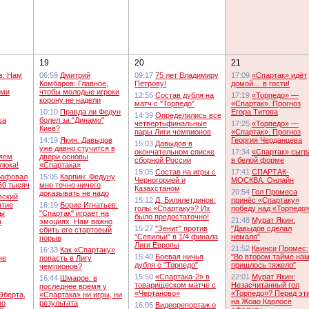
19
20
21
в: Нам
06:59
Дмитрий
09:17
75 лет Владимиру
17:09
«Спартак» идёт
Комбаров: Главное,
Петрову!
домой… в гости!
ыми
чтобы молодые игроки
12:55
Состав дубля на
17:19
«Торпедо» —
корону не надели
матч c "Торпедо"
«Спартак». Прогноз
10:10
Правда ли Федун
Егора Титова
14:39
Определились все
ша
болел за "Динамо"
четвертьфинальные
17:25
«Торпедо» —
Киев?
пары Лиги чемпионов
«Спартак». Прогноз
14:19
Якин: Давыдов
Георгия Черданцева
15:03
Давыдов в
уже давно стучится в
окончательном списке
17:34
«Спартак» сыгр
яем
двери основы
сборной России
в белой форме
люка!
«Спартака»
15:05
Состав на игры с
17:41
СПАРТАК-
рафовал
15:05
Карпин: Федуну
Черногорией и
МОСКВА. Онлайн
60 тысяч
мне точно ничего
Казахстаном
20:54
Гол Промеса
доказывать не надо
вский
15:12
Д. Билялетдинов:
принёс «Спартаку»
ытие
16:19
Борис Игнатьев:
голы «Спартаку»? Их
победу над «Торпедо
ты
"Спартак" играет на
было предостаточно!
21:48
Мурат Якин:
а
эмоциях. Нам важно
15:27
"Зенит" против
"Давыдов сделал
сбить его стартовый
"Севильи" в 1/4 финала
немало"
порыв
Лиги Европы
21:52
Квинси Промес:
16:33
Как «Спартаку»
15:40
Боевая ничья
"Во втором тайме на
не
попасть в Лигу
дубля с "Торпедо"
пришлось тяжело"
чемпионов?
15:50
«Спартака-2» в
22:01
Мурат Якин:
16:44
Шмаров: в
товарищеском матче с
Незасчитанный гол
последнее время у
«Чертаново»
«Торпедо»? Перед эт
Эберта,
«Спартака» ни игры, ни
на Жоао Карлосе
но
результата
16:05
Видеорепортаж о