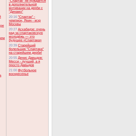
"Спартак" не нуждается
в дополнительной
мотивации на дерби с
"Динамо"
й
20:16
"Спартак" -
чемпион, Якин - мэр
Москвы
гре
20:27
Асхабадзе: очень
рад за спартаковскую
молодёжь — это
чем
будущее «Спартака»
20:39
Старейший
болельщик "Спартака"
на старейшем дерби!
20:55
Денис Давыдов:
Месси - лучший, а я
просто Давыдов
21:00
Футбольное
воскресенье
а