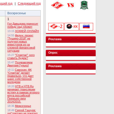
ущий год
|
Следующий год
Воскресенье
«Лукойл Арена»
начало матча в 20:00
1
Гол Давыдова приносит
победу над «Анжи»
13:15
ХОККЕЙ-ОНЛАЙН
14:55
Федун: проект
"Тушино-2018" не
Реклама
получил новых
инвесторов из-за
сложной финансовой
ситуации
Опрос
15:27
"Спартак": кого
ставить будем?
15:47
Поздравляем
Дмитрия Гунько!
Реклама
18:11
Самохин: ФК
"Спартак" делает
правильно, что дает
шанс собственной
молодежи
18:20
НТВ и НТВ.Ru
начинает трансляции
встреч в рамках второго
круга российской
Премьер-лиги
2014/2015.
18:36
Межсезонье
18:49
Сергей Ташуев:
««Спартак» не показал