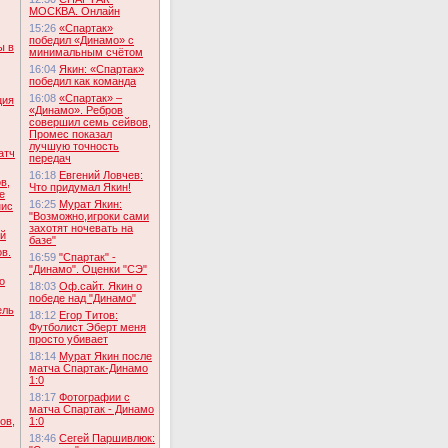
МОСКВА. Онлайн
15:26
«Спартак»
победил «Динамо» с
ы в
минимальным счётом
16:04
Якин: «Спартак»
победил как команда
16:08
«Спартак» –
ция
«Динамо». Ребров
совершил семь сейвов,
Промес показал
лучшую точность
атч
передач
16:18
Евгений Ловчев:
в,
Что придумал Якин!
е
16:25
Мурат Якин:
нис
"Возможно,игроки сами
захотят ночевать на
ий
базе"
в.
16:59
"Спартак" -
"Динамо". Оценки "СЭ"
о
18:03
Оф.сайт. Якин о
победе над "Динамо"
ель
18:12
Егор Титов:
Футболист Эберт меня
просто убивает
18:14
Мурат Якин после
матча Спартак-Динамо
1:0
18:17
Фотографии с
матча Спартак - Динамо
ов,
1:0
18:46
Сегей Паршивлюк: