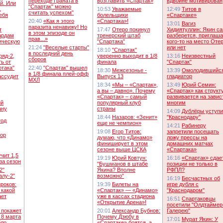
переходе Граната в
возглавить «Спартак»
вдвойне мотивирован
й. Или
"Спартак" можно
,
10:53
Уважаемые
12:49
Титов в
считать успехом"
ебя
болельщики
«Спартаке»
20:40
«Как я этого
«Спартака»!
13:01
Вагиз
паразита ненавижу! Но
т
17:47
Отеро покинул
Хидиятуллин: Якин с
в этом эпизоде он
ардам
тренерский штаб
разберется, приглаша
прав...»
ическую
"Спартака"
кого-то на место Оте
21:24
"Веселые старты"
или нет
18:10
"Спартак"
в последний день
ряд-2,
уверенно выходит в 1/8
13:16
Неизвестный
сборов
ть от
финала
"Спартак"
ртака"
22:40
"Спартак" вышел
18:30
Межсезонье -
13:39
Омолодившийс
в 1/8 финала плей-офф
ассудит
Выпуск 13
гладиатор
МХЛ
18:34
«Мы – «Спартак»,
13:49
Юрий Семин:
а вы – давно». Почему
«Спартак» как структ
«Спартак» – самый
развивается на завис
ий
популярный клуб
многим
ану
страны
14:09
Дублёры уступ
18:44
Назаров: «Зенит»
"Краснодару"
год
еще не чемпион»
14:21
Рабинеру
19:08
Егор Титов:
запретили посещать
зор
думаю, что «Динамо»
ложу прессы на
финиширует в этом
домашних матчах
сезоне выше ЦСКА
«Спартака»
чит 1,5
19:19
Юрий Ковтун:
16:16
«Спартак» сдае
за сезон
"Бушманов в штабе
позиции не только в
2"
Якина? Вполне
РФПЛ?
алу-2"
возможно"
16:19
Бесчастных об
роков:
19:39
Билеты на
игре дубля с
 какой
«Спартак» — «Динамо»
"Краснодаром"
ает
уже в кассах стадиона
16:51
Спартаковцы
«Открытие Арена»!
посетили "Олдтаймер
 покажет
20:01
Александр Бубнов:
Галерею"
 8 марта
Почему Дзюбу в
17:01
Мурат Якин: У
бло
«Спартаке» боятся, а