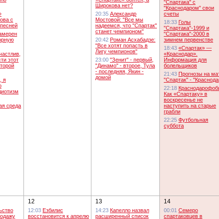
"Спартака" с
Широкова нет?
"Краснодаром" свои
»
20:35
Александр
счеты
ова с
Мостовой: "Все мы
18:33
Голы
 песней
надеемся, что "Спартак"
"Спартака"-1999 и
станет чемпионом"
амерен
"Спартака"-2000 в
орную
20:42
Роман Асхабадзе:
зимнем первенстве
"Все хотят попасть в
18:43
«Спартак» —
Лигу чемпионов"
частлив,
«Краснодар».
сти этот
23:00
"Зенит" - первый,
Информация для
второй
"Динамо" - второе, Тула
болельщиков
- последняя, Якин -
21:43
Прогнозы на ма
домой
, я
"Спартак" - "Краснода
о
22:18
Краснодарофоб
диотизм
Как «Спартаку» в
воскресенье не
ая среда
наступить на старые
грабли
22:25
Футбольная
суббота
12
13
14
ьство
12:03
Езбилис
14:23
Капелло назвал
00:01
Семеро
родажу
восстановится к апрелю
расширенный список
спартаковцев в