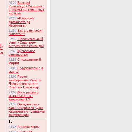
20:22
Валерий
Рейнгольд: «Спартак» –
это команда плюшевых
игрушек
20:28
«Широкову
далековато до
Черенкова»
21:58
Так кто не любит
"Спартак"?
22:40
Попечительский
совет «Спартака»
тч
встретился с командой
р"
22:43
Футбольное
ия.
воскресенье
22:53
С праздником 8
Марта!
23:03
Поздравляем с 8
марта!
23:06
Пресс-
конференция Мурата
Якина после матча
Спартак- Краснодар
23:07
Фотографии с
матча Спартак -
Краснодар 1:3
23:33
Определились
пары 1/8 финала Кубка
Харламова от Западной
конференции
15
08:35
Роковое дерби
12:30
СПАРТАК-