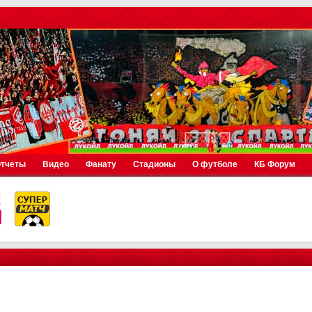
тчеты
Видео
Фанату
Стадионы
О футболе
КБ Форум