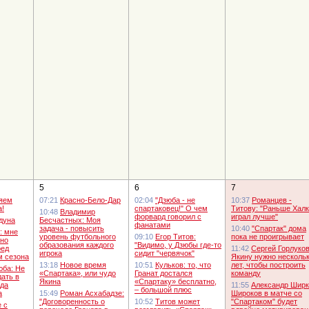
5
6
7
яем
07:21
Красно-Бело-Дар
02:04
"Дзюба - не
10:37
Романцев -
а!
спартаковец!" О чем
Титову: "Раньше Халк
10:48
Владимир
форвард говорил с
играл лучше"
дуна
Бесчастных: Моя
фанатами
задача - повысить
10:40
"Спартак" дома
: мне
уровень футбольного
09:10
Егор Титов:
пока не проигрывает
жно
образования каждого
"Видимо, у Дзюбы где-то
ред
11:42
Сергей Горлуков
игрока
сидит "червячок"
м сезона
Якину нужно несколь
13:18
Новое время
10:51
Кульков: то, что
лет, чтобы построить
юба: Не
«Спартака», или чудо
Гранат достался
команду
дать в
Якина
«Спартаку» бесплатно,
гда
11:55
Александр Ширк
– большой плюс
а
15:49
Роман Асхабадзе:
Широков в матче со
"Договоренность о
10:52
Титов может
"Спартаком" будет
 с