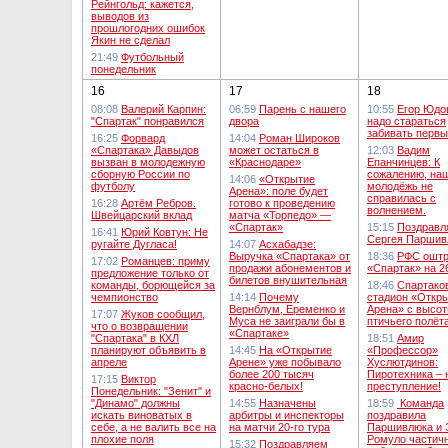
Рейнгольд: кажется,
выводов из
прошлогодних ошибок
Якин не сделал
21:49
Футбольный
понедельник
16
17
18
08:08
Валерий Карпин:
06:59
Парень с нашего
10:55
Егор Юдо
"Спартак" понравился
двора
надо стараться
забивать перв
16:25
Форвард
14:04
Роман Широков
«Спартака» Давыдов
может остаться в
12:03
Вадим
вызван в молодежную
«Краснодаре»
Епанчинцев: К
сборную России по
сожалению, на
14:06
«Открытие
футболу
молодёжь не
Арена»: поле будет
справилась с
16:28
Артём Ребров.
готово к проведению
волнением.
Швейцарский вклад
матча «Торпедо» —
«Спартак»
15:15
Поздравл
16:41
Юрий Ковтун: Не
Сергея Паршив
ругайте Дугласа!
14:07
Асхабадзе:
Выручка «Спартака» от
18:36
РФС ошт
17:02
Романцев: приму
продажи абонементов и
«Спартак» на 2
предложение только от
билетов внушительная
команды, борющейся за
18:46
Спартако
чемпионство
14:14
Почему
стадион «Откр
Вернблум, Еременко и
Арена» с высо
17:07
Жуков сообщил,
Муса не заиграли бы в
птичьего полёт
что о возвращении
«Спартаке»
"Спартака" в КХЛ
18:51
Амир
планируют объявить в
14:45
На «Открытие
«Профессор»
апреле
Арене» уже побывало
Хуслютдинов:
более 200 тысяч
Пиротехника – 
17:15
Виктор
красно-белых!
преступление!
Понедельник: "Зенит" и
"Динамо" должны
14:55
Назначены
18:59
Команда
искать виноватых в
арбитры и инспекторы
поздравила
себе, а не валить все на
на матчи 20-го тура
Паршивлюка и 
плохие поля
Ромуло частич
15:32
Поздравляем