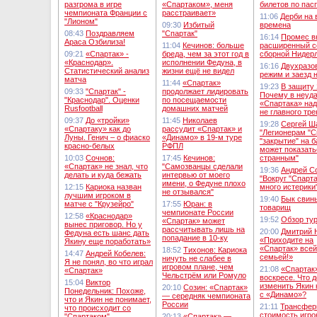
разгрома в игре
«Спартаком», меня
билетов по пас
чемпионата Франции с
расстраивает»
11:06
Дерби на 
"Лионом"
09:30
Избитый
времена
08:43
Поздравляем
"Спартак"
16:14
Промес в
Араса Озбилиза!
11:04
Кечинов: больше
расширенный с
09:21
«Спартак» -
бреда, чем за этот год в
сборной Нидер
«Краснодар».
исполнении Федуна, в
16:16
Двухразо
Статистический анализ
жизни ещё не видел
режим и заезд 
матча
11:44
«Спартак»
19:23
В защиту 
09:33
"Спартак" -
продолжает лидировать
Почему в неуд
"Краснодар". Оценки
по посещаемости
«Спартака» над
Rusfootball
домашних матчей
не главного тр
09:37
До «тройки»
11:45
Николаев
19:28
Сергей Ш
«Спартаку» как до
рассудит «Спартак» и
"Легионерам "С
Луны. Генич – о фиаско
«Динамо» в 19-м туре
"закрытие" на б
красно-белых
РФПЛ
может показать
10:03
Сочнов:
17:45
Кечинов:
странным"
«Спартак» не знал, что
"Самозванцы сделали
19:36
Андрей С
делать и куда бежать
интервью от моего
"Вокруг "Спарта
имени, о Федуне плохо
12:15
Кариока назван
много истерики
не отзывался"
лучшим игроком в
19:40
Бык свин
матче с "Крузейро"
17:55
Юран: в
товарищ
чемпионате России
12:58
«Краснодар»
19:52
Обзор ту
«Спартак» может
вынес приговор. Но у
рассчитывать лишь на
20:00
Дмитрий 
Федуна есть шанс дать
попадание в 10-ку
«Приходите на
Якину еще поработать»
«Спартак» всей
18:52
Тихонов: Кариока
14:47
Андрей Кобелев:
семьей!»
ничуть не слабее в
Я не понял, во что играл
игровом плане, чем
21:08
«Спартак
«Спартак»
Чельстрём или Ромуло
воскресе. Что 
15:04
Виктор
изменить Якин 
20:10
Созин: «Спартак»
Понедельник: Похоже,
с «Динамо»?
— середняк чемпионата
что и Якин не понимает,
России
21:11
Трансфер
что происходит со
стоимость игро
"Спартаком"
20:13
«Спартак» —