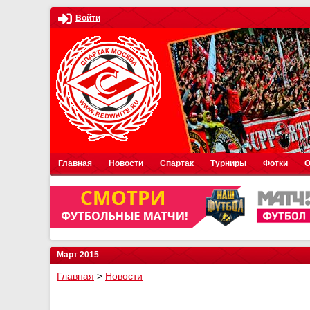
Войти
Главная
Новости
Спартак
Турниры
Фотки
О
Март 2015
Главная
>
Новости