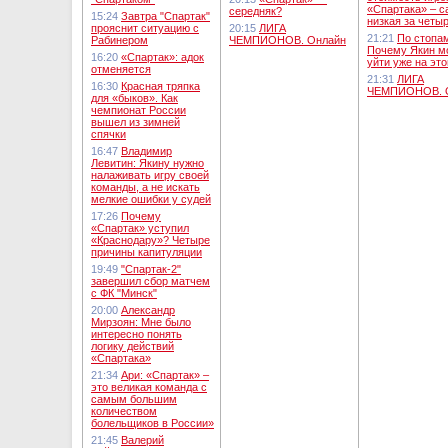
«Спартака» – с
середняк?
15:24
Завтра "Спартак"
низкая за четыр
прояснит ситуацию с
20:15
ЛИГА
21:21
По стопа
Рабинером
ЧЕМПИОНОВ. Онлайн
Почему Якин м
16:20
«Спартак»: адок
уйти уже на эт
отменяется
21:31
ЛИГА
16:30
Красная тряпка
ЧЕМПИОНОВ. 
для «быков». Как
чемпионат России
вышел из зимней
спячки
16:47
Владимир
Левитин: Якину нужно
налаживать игру своей
команды, а не искать
мелкие ошибки у судей
17:26
Почему
«Спартак» уступил
«Краснодару»? Четыре
причины капитуляции
19:49
"Спартак-2"
завершил сбор матчем
с ФК "Минск"
20:00
Александр
Мирзоян: Мне было
интересно понять
логику действий
«Спартака»
21:34
Ари: «Спартак» –
это великая команда с
самым большим
количеством
болельщиков в России»
21:45
Валерий