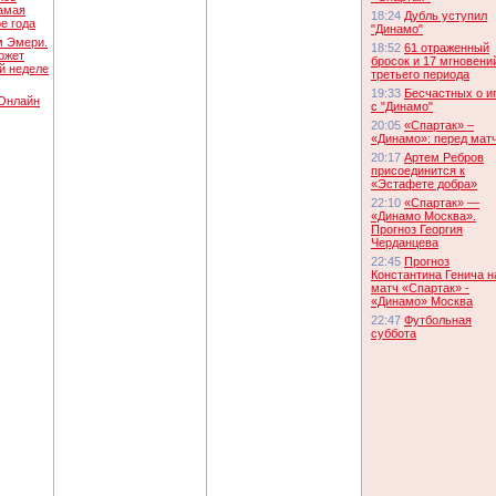
амая
18:24
Дубль уступил
е года
"Динамо"
м Эмери.
18:52
61 отраженный
ожет
бросок и 17 мгновени
ой неделе
третьего периода
19:33
Бесчастных о и
Онлайн
с "Динамо"
20:05
«Спартак» –
«Динамо»: перед мат
20:17
Артем Ребров
присоединится к
«Эстафете добра»
22:10
«Спартак» —
«Динамо Москва».
Прогноз Георгия
Черданцева
22:45
Прогноз
Константина Генича н
матч «Спартак» -
«Динамо» Москва
22:47
Футбольная
суббота