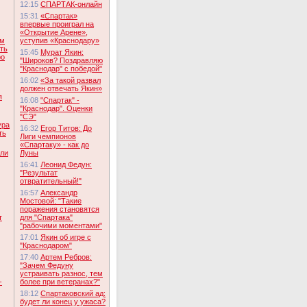
12:15
СПАРТАК-онлайн
15:31
«Спартак»
впервые проиграл на
«Открытие Арене»,
ам
уступив «Краснодару»
ть
15:45
Мурат Якин:
ро
"Широков? Поздравляю
"Краснодар" с победой"
16:02
«За такой развал
должен отвечать Якин»
я
16:08
"Спартак" -
"Краснодар". Оценки
"СЭ"
ура
16:32
Егор Титов: До
ть
Лиги чемпионов
«Спартаку» - как до
или
Луны
16:41
Леонид Федун:
"Результат
отвратительный!"
16:57
Александр
Мостовой: "Такие
поражения становятся
т
для "Спартака"
"рабочими моментами"
17:01
Якин об игре с
"Краснодаром"
17:40
Артем Ребров:
"Зачем Федуну
устраивать разнос, тем
-
более при ветеранах?"
18:12
Спартаковский ад:
будет ли конец у ужаса?