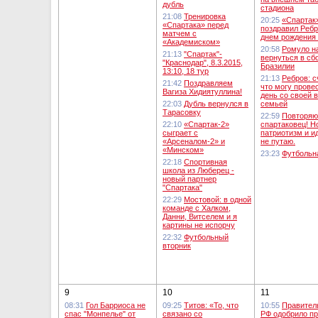
дубль
стадиона
21:08
Тренировка
20:25
«Спартак
«Спартака» перед
поздравил Ребр
матчем с
днем рождения
«Академиском»
20:58
Ромуло н
21:13
"Спартак"-
вернуться в сб
"Краснодар", 8.3.2015,
Бразилии
13:10, 18 тур
21:13
Ребров: с
21:42
Поздравляем
что могу прове
Вагиза Хидиятуллина!
день со своей 
22:03
Дубль вернулся в
семьей
Тарасовку
22:59
Повторяю
22:10
«Спартак-2»
спартаковец! Н
сыграет с
патриотизм и и
«Арсеналом-2» и
не путаю.
«Минском»
23:23
Футбольн
22:18
Спортивная
школа из Люберец -
новый партнер
"Спартака"
22:29
Мостовой: в одной
команде с Халком,
Данни, Витселем и я
картины не испорчу
22:32
Футбольный
вторник
9
10
11
08:31
Гол Барриоса не
09:25
Титов: «То, что
10:55
Правител
спас "Монпелье" от
связано со
РФ одобрило п