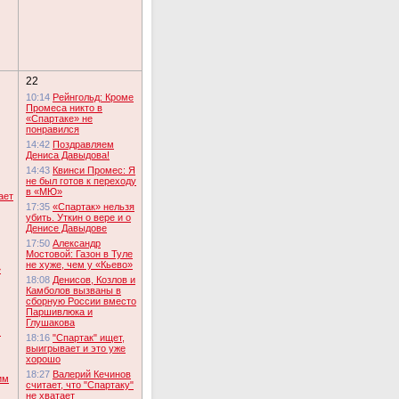
22
10:14
Рейнгольд: Кроме
Промеса никто в
«Спартаке» не
понравился
14:42
Поздравляем
Дениса Давыдова!
14:43
Квинси Промес: Я
не был готов к переходу
в «МЮ»
ает
17:35
«Спартак» нельзя
убить. Уткин о вере и о
Денисе Давыдове
17:50
Александр
Мостовой: Газон в Туле
не хуже, чем у «Кьево»
»
18:08
Денисов, Козлов и
Камболов вызваны в
сборную России вместо
Паршивлюка и
Глушакова
м
18:16
"Спартак" ищет,
выигрывает и это уже
хорошо
18:27
Валерий Кечинов
им
считает, что "Спартаку"
не хватает