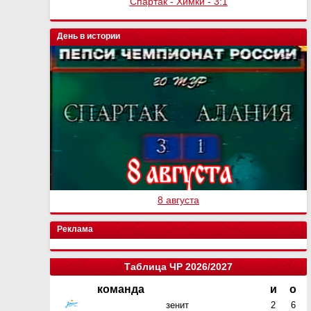
Спартак - Сочи
День в истории
8 августа
Реклама
Таблица ЧР 2026/2027
команда
и
о
зенит
2
6