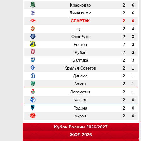
Краснодар
2
6
Динамо Мх
2
6
СПАРТАК
2
6
цкг
2
4
Оренбург
2
3
Ростов
2
3
Рубин
2
3
Балтика
2
3
Крылья Советов
2
1
Динамо
2
1
Ахмат
2
1
Локомотив
2
1
Факел
2
0
Родина
2
0
Акрон
2
0
Кубок России 2026/2027
ЖФЛ 2026
Группа "A"
Группа "B"
Группа "C"
Группа "D"
и
и
и
и
о
о
о
о