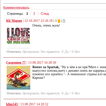
Комментировать
Страницы:
1
2
След.
КБ Мария
|
22.10.2017 22:26:18
| 1
|
Очень, очень жаль!
Ответить
Цитировать
Это нравится:
0
Да
/
0
Нет
Скорпион 77
|
13.08.2017 16:28:50
Rostov za Spartak,
"Ну в чём я не прв?Матч с зен
выпустил попова,матч с динамо опять же каррера,н
понятно кто проебпл."- А чемпионат страны кто в
Карпин?
Ответить
Цитировать
Это нравится:
0
Да
/
0
Нет
klim543
|
13.08.2017 14:20:52