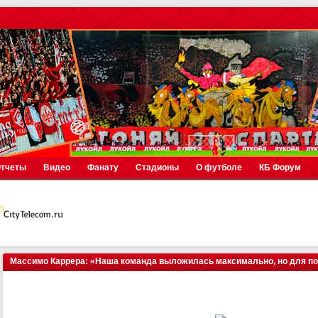
тчеты
Видео
Фанату
Стадионы
О футболе
КБ Форум
Массимо Каррера: «Наша команда выложилась максимально, но для по