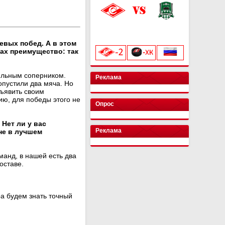
«Лукойл Арена»
начало матча в 20:00
вых побед. А в этом
рах преимущество: так
ильным соперником.
Реклама
опустили два мяча. Но
дъявить своим
ю, для победы этого не
Опрос
Нет ли у вас
Реклама
не в лучшем
манд, в нашей есть два
оставе.
а будем знать точный