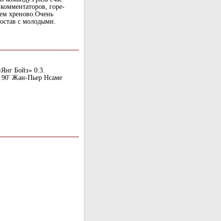
 комментаторов, горе-
сем хреново.Очень
состав с молодыми.
Янг Бойз» 0:3.
3 90' Жан-Пьер Нсаме