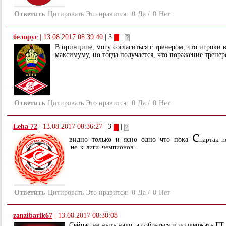
Ответить
Цитировать
Это нравится:
0
Да
/
0
Нет
белорус
|
13.08.2017 08:39:40
| 3
|
В принципе, могу согласиться с тренером, что игроки
максимуму, но тогда получается, что поражение тренерс
Ответить
Цитировать
Это нравится:
0
Да
/
0
Нет
Leha 72
|
13.08.2017 08:36:27
| 3
|
с
видно только и ясно одно что пока
партак н
не к лиги чемпионов...
Ответить
Цитировать
Это нравится:
0
Да
/
0
Нет
zanzibarik67
|
13.08.2017 08:30:08
Сейчас не ныть надо, а собраться и поддержать ГТ 