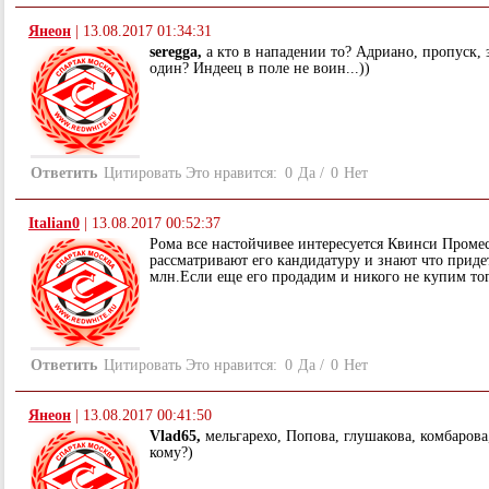
Янеон
|
13.08.2017 01:34:31
seregga,
а кто в нападении то? Адриано, пропуск, 
один? Индеец в поле не воин...))
Ответить
Цитировать
Это нравится:
0
Да
/
0
Нет
Italian0
|
13.08.2017 00:52:37
Рома все настойчивее интересуется Квинси Промес
рассматривают его кандидатуру и знают что приде
млн.Если еще его продадим и никого не купим тог
Ответить
Цитировать
Это нравится:
0
Да
/
0
Нет
Янеон
|
13.08.2017 00:41:50
Vlad65,
мельгарехо, Попова, глушакова, комбарова,
кому?)