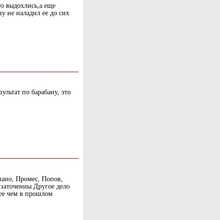
то выдохлись,а еще
у не наладил ее до сих
ультат по барабану, это
иано, Промес, Попов,
 заточенны.Другое дело
бее чем в прошлом