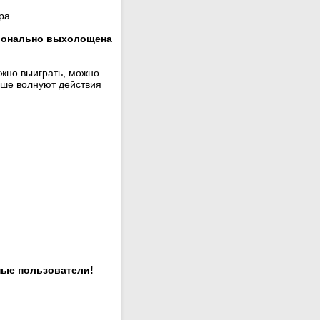
ра.
ционально выхолощена
жно выиграть, можно
ьше волнуют действия
ные пользователи!