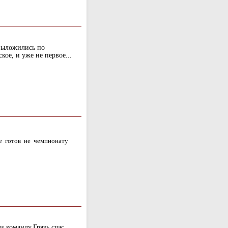
 выложились по
кое, и уже не первое...
е готов не чемпионату
и команду.Грязь счас