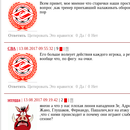
Всем привет, мое мнение что старички наши прос
вопрос ,как тренер приехавший налаживать оборон
пор
Ответить
Цитировать
Это нравится:
0
Да
/
0
Нет
СВА
|
13.08.2017 09:55:32
| 9
|
Его больше волнует действия каждого игрока, а рез
вообще что, по фигу. на очки.
Ответить
Цитировать
Это нравится:
0
Да
/
0
Нет
seregga
|
13.08.2017 09:19:42
| 2
|
янеон а что у нас плохая линия нападения Зе, Адр
Жано, Глушаков, Фернандо, Пашалич,все на атаку
,что с ними происходит и почему они играют сла
сезоне?