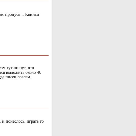
зе, пропуск... Квинси
ом тут пишут, что
тся выложить около 40
да писец совсем.
 и понеслось, играть то