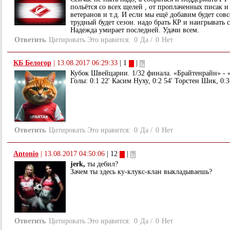
польётся со всех щелей , от проплаченных писак и
ветеранов и т.д. И если мы ещё добавим будет сов
трудный будет сезон. надо брать КР и наигрывать 
Надежда умирает последней. Удачи всем.
Ответить
Цитировать
Это нравится:
0
Да
/
0
Нет
КБ Белогор
|
13.08.2017 06:29:33
| 1
|
Кубок Швейцарии. 1/32 финала. «Брайтенрайн» - «
Голы: 0:1 22' Касим Нуху, 0:2 54' Торстен Шик, 0:
Ответить
Цитировать
Это нравится:
0
Да
/
0
Нет
Antonio
|
13.08.2017 04:50:06
| 12
|
jerk,
ты дебил?
Зачем ты здесь ку-клукс-клан выкладываешь?
Ответить
Цитировать
Это нравится:
0
Да
/
0
Нет