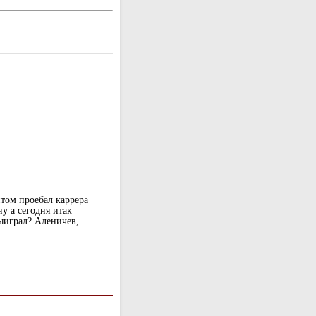
итом проебал каррера
у а сегодня итак
ыиграл? Аленичев,