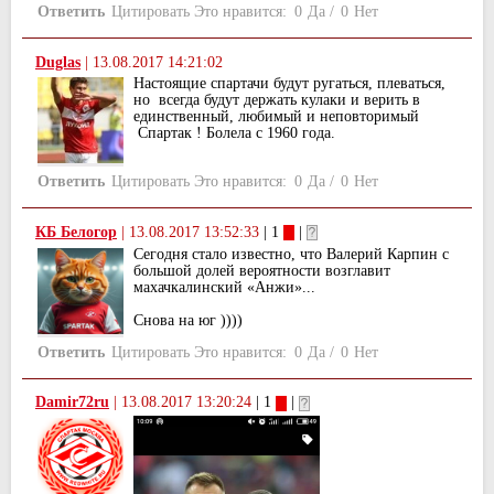
Ответить
Цитировать
Это нравится:
0
Да
/
0
Нет
Duglas
|
13.08.2017 14:21:02
Настоящие спартачи будут ругаться, плеваться,
но всегда будут держать кулаки и верить в
единственный, любимый и неповторимый
Спартак ! Болела с 1960 года.
Ответить
Цитировать
Это нравится:
0
Да
/
0
Нет
КБ Белогор
|
13.08.2017 13:52:33
| 1
|
Сегодня стало известно, что Валерий Карпин с
большой долей вероятности возглавит
махачкалинский «Анжи»...
Снова на юг ))))
Ответить
Цитировать
Это нравится:
0
Да
/
0
Нет
Damir72ru
|
13.08.2017 13:20:24
| 1
|