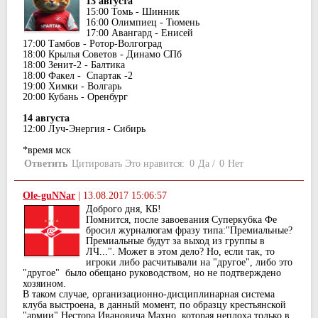
13 августа
15:00 Томь - Шинник
16:00 Олимпиец - Тюмень
17:00 Авангард - Енисей
17:00 Тамбов - Ротор-Волгоград
18:00 Крылья Советов - Динамо СПб
18:00 Зенит-2 - Балтика
18:00 Факел - Спартак -2
19:00 Химки - Волгарь
20:00 Кубань - Оренбург
14 августа
12:00 Луч-Энергия - Сибирь
*время мск
Ответить
Цитировать
Это нравится:
0
Да
/
0
Нет
Ole-guNNar
|
13.08.2017 15:06:57
Доброго дня, КБ!
Помнится, после завоевания Суперкубка Фе
бросил журналюгам фразу типа:"Премиальные?
Премиальные будут за выход из группы в
ЛЧ...". Может в этом дело? Но, если так, то
игроки либо расчитывали на "другое", либо это
"другое" было обещано руководством, но не подтверждено
хозяином.
В таком случае, организационно-дисциплинарная система
клуба выстроена, в данный момент, по образцу крестьянской
"армии" Нестора Ивановича Махно, которая неплоха только в