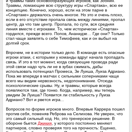
и травмы таких основообразующих игроков, как Зобнин.
Травмы, ломающие всю структуру игры «Спартака», всю ее
концепцию. Конечно, хорошо, если на этом парне в
«Спартаке» держалось очень многое. Но это и очень плохо,
если в его отсутствие пропала связь между линиями, пропал
центр, да что там центр. Пропала, по сути, вся средняя
линия вместе с игроками. То, чем исторически «Спартак»
гордился, прежде всего. Попов, Ананидзе… Где они? Только
стал чаще заявлять о себе Тимофеев, как и он выбыл на
долгий срок.
Впрочем, не в истории только дело. В команде есть опасные
игроки атаки, с которыми у команды вдруг начала пропадать
связь. И это в тот момент, когда связующие провода ради
этой связи надо чуть ли не в зубах сжимать, дабы
использовать потенциал Промеса, Зе Луиша, Луиза Адриано.
Пока же впереди в матчах с сильными соперниками чаще
всего мы видим нервозность, недопонимание. Отсюда
психологические срывы. Ну, и травмы, которые всегда
появляются там, где тонко. Когда, например, мы теперь
увидим Зе Луиша? Появится ли стабильность у Луиза
Адриано? Вот и рвется игра...
Вопросов по форме игроков много. Впервые Каррера пошел
против себя, поменяв Реброва на Селихова. Не уверен, что
это самый сильный ход. Но, это тренерское решение. В
обороне бьется
Джикия
, у которого постоянно меняют
партнеров, словно проверяя того на прочность: Ещенко,