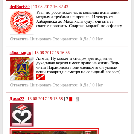
dedBoris30
|
13.08.2017 16:32:43
Увы, но российская часть команды испытания
медными трубами не прошла! И теперь от
Хабаровска до Махачкалы будут считать за
счастье повозить Спартак мордой по асфальту.
Ответить
Цитировать
Это нравится:
0
Да
/
0
Нет
обвальщик
|
13.08.2017 15:16:36
Алмаз,
Ну может и спецом,для поднятия
духа,такая версия имеет право на жизнь.Ведь
читая Парамонова понимаешь,что он умные
вещи говорит,не смотря на солидный возраст)
Ответить
Цитировать
Это нравится:
0
Да
/
0
Нет
Дима22
|
13.08.2017 15:13:58
| 3
|