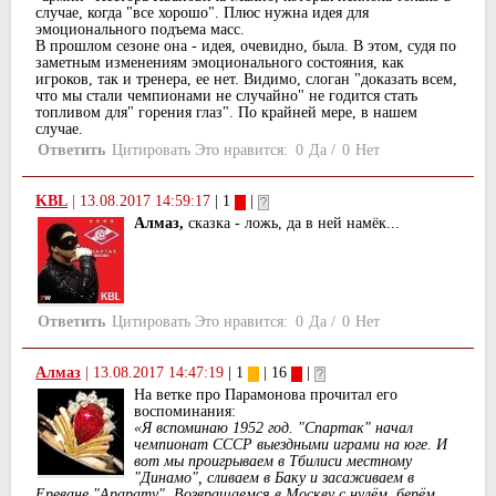
случае, когда "все хорошо". Плюс нужна идея для
эмоционального подъема масс.
В прошлом сезоне она - идея, очевидно, была. В этом, судя по
заметным изменениям эмоционального состояния, как
игроков, так и тренера, ее нет. Видимо, слоган "доказать всем,
что мы стали чемпионами не случайно" не годится стать
топливом для" горения глаз". По крайней мере, в нашем
случае.
Ответить
Цитировать
Это нравится:
0
Да
/
0
Нет
KBL
|
13.08.2017 14:59:17
| 1
|
Алмаз,
сказка - ложь, да в ней намёк...
Ответить
Цитировать
Это нравится:
0
Да
/
0
Нет
Алмаз
|
13.08.2017 14:47:19
| 1
| 16
|
На ветке про Парамонова прочитал его
воспоминания:
«Я вспоминаю 1952 год. "Спартак" начал
чемпионат СССР выездными играми на юге. И
вот мы проигрываем в Тбилиси местному
"Динамо", сливаем в Баку и засаживаем в
Ереване "Арарату". Возвращаемся в Москву с нулём, берём