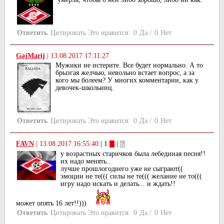
Ответить
Цитировать
Это нравится:
0
Да
/
0
Нет
GajMarij
|
13.08.2017 17:11:27
Мужики не истерите. Все будет нормально. А то
брызгая желчью, невольно встает вопрос, а за
кого мы болеем? У многих комментарии, как у
девочек-школьниц.
Ответить
Цитировать
Это нравится:
0
Да
/
0
Нет
FAVN
|
13.08.2017 16:55:40
| 1
|
у возрастных старичков была лебединая песня!!
их надо менять..
лучше прошлогоднего уже не сыграют((
эмоции не те((( силы не те((( желание не то(((
игру надо искать и делать... и ждать!!
может опять 16 лет!!)))
Ответить
Цитировать
Это нравится:
0
Да
/
0
Нет