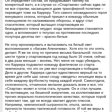
Он определяет состав, он придумывает тактику на
конкретный матч, а в случае со «Спартаком» сейчас едва ли
не все стрелки, касающиеся даже трансферной политики –
переводят тоже на Карреру. Того самого неожиданного героя
минувшего сезона, который пришел в команду обычным
помощником по налаживанию обороны, и вдруг стал
спасителем, который вытащил спартаковцев из
безнадежного плена неудач: когда чемпионами становятся
одни, а вспоминают о титулах на протяжении последних
полутора десятка лет – красно-белые.
Не хочу иронизировать и вытаскивать на белый свет
воспоминания о «багаже Аленичева». Хотя кто-то это опять
делает. Я же не хочу по причине весьма банальной: после
шести туров у спартаковцев год назад было 16 очков, сейчас
в два раза меньше – восемь. Нет, меня не надо убеждать,
что Каррера подхватил команду фактически со старта
чемпионата, что это он уже вел спартаковцев к победам.
Дело в другом: Каррера сделал единственно верный на то
время для себя шаг, начал сходу «вводить» инъекции веры в
себя каждому футболисту перед каждой игрой. Самоотдача,
сплоченность, отчаянное желание доказать всем и вся, что
«Спартак» может и готов стать лучшим. Он и стал лучшим.
На мотивации, на бешеной энергетике, на коллективизме и
прочих морально-психологических качествах, которые порой
помогают там, где не всегда хватает других плюсов.
Например, чемпионской сыгранности, опыта, запаса
прочности технико-тактической готовности. И той же веры в