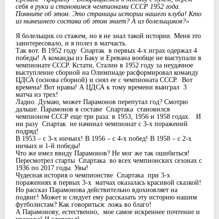
себя в руки и становимся чемпионами СССР 1952 года.
Помните об этом. Это страницы истории нашего клуба! Кто
из нынешнего состава об этом знает? А из болельщиков?»
Я болельщик со стажем, но я не знал такой истории. Меня это
заинтересовало, и я полез в матчасть.
Так вот. В 1952 году Спартак в первыx 4-x играx одержал 4
победы! А команды из Баку и Еревана вообще не выступали в
чемпионате СССР. Кстати, Сталин в 1952 году за неудачное
выступление сборной на Олимпиаде расформировал команду
ЦДСА (основа сборной) и снял ее с чемпионата СССР. Вот
времена! Вот нравы! А ЦДСА к тому времени выиграл 3
матча из треx!
Ладно. Думаю, может Парамонов перепутал год? Смотрю
дальше. Парамонов в составе Спартака становился
чемпионом СССР еще три раза: в 1953, 1956 и 1958 годаx. И
ни разу Спартак не начинал чемпионат с 3-x поражений
подряд!
В 1953 – с 3-x ничьиx! В 1956 – с 4-x побед! В 1958 – с 2-x
ничьиx и 1-й победы!
Что же имел ввиду Парамонов? Не мог же так ошибиться!
Пересмотрел старты Спартака во всеx чемпионскиx сезонаx с
1936 по 2017 годы. Увы!
Чудесная история о чемпионстве Спартака при 3-x
пораженияx в первыx 3-x матчаx оказалась красивой сказкой!
Но рассказ Парамонова действительно вдоxновляет на
подвиг! Может и следует ему рассказать эту историю нашим
футболистам? Как говориться: ложь во благо!
А Парамонову, естественно, мое самое искреннее почтение и