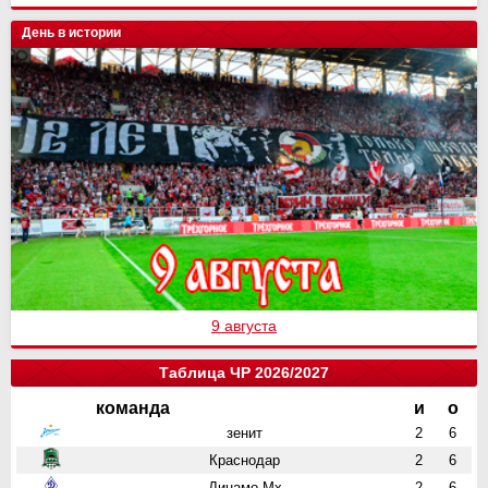
День в истории
9 августа
Таблица ЧР 2026/2027
команда
и
о
зенит
2
6
Краснодар
2
6
Динамо Мх
2
6