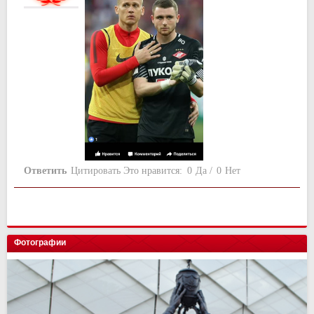
Ответить
Цитировать
Это нравится:
0
Да
/
0
Нет
Фотографии