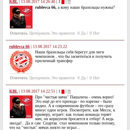
KBL
|
13.08.2017 14:26:40
| 1
|
rublevca 66,
а кому наши бразильцы нужны?
Ответить
Цитировать
Это нравится:
0
Да
/
0
Нет
rublevca 66
|
13.08.2017 14:23:22
Наши бразильцы себя берегут для лиги
чемпионов , что бы засветиться и получить
приличный трансфер
Ответить
Цитировать
Это нравится:
0
Да
/
0
Нет
KBL
|
13.08.2017 14:22:51
| 1
|
Про "чистые мячи" Пашалича - очень верно!
Это ещё до его прихода - по нарезке - было
видно. А в современном футболе - это сразу
минус один игрок. Посмотрите, как Месси, к
примеру, играет: как только команда теряет
мяч, он коршуном бросается в отбор! А ведь
звезда!.. Да и сам Спартак стал чемпионом только потому,
что на "чистых" мячах никто не играл...