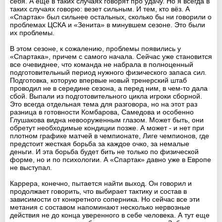
себя. А еще в таких случаях говорят про удачу. Но я всегда в
таких случаях говорю: везет сильным. И тем, кто вёз. А
«Спартак» был сильнее остальных, сколько бы ни говорили о
проблемах ЦСКА и «Зенита» в минувшем сезоне. Это были
их проблемы.
В этом сезоне, к сожалению, проблемы появились у
«Спартака», причем с самого начала. Сейчас уже становится
все очевиднее, что команда не набрала в полноценный
подготовительный период нужного физического запаса сил.
Подготовка, которую впервые новый тренерский штаб
проводил не в середине сезона, а перед ним, в чем-то дала
сбой. Выпали из подготовительного цикла игроки сборной.
Это всегда отдельная тема для разговора, но на этот раз
разница в готовности Комбарова, Самедова и особенно
Глушакова видна невооруженным глазом. Может быть, они
обретут необходимые кондиции позже. А может - и нет при
плотном графике матчей в чемпионате, Лиге чемпионов, где
предстоит жесткая борьба за каждое очко, за немалые
деньги. И эта борьба будет бить не только по физической
форме, но и по психологии. А «Спартак» давно уже в Европе
не выступал.
Каррера, конечно, пытается найти выход. Он говорил и
продолжает говорить, что выбирает тактику и состав в
зависимости от конкретного соперника. Но сейчас все эти
метания с составом напоминают несколько нервозные
действия не до конца уверенного в себе человека. А тут еще