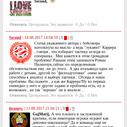
Second,
Ответить
Цитировать
Это нравится:
0
Да
/
0
Нет
Second
|
14.08.2017 14:04:59
| 1
|
Статья уважаемого автора с бобсокера
натолкнула на мысль- а ведь "лукавит" Каррера
, говоря , что избирает тактику исходя из
соперника.. Мне кажется в этом громадная
проблема! Раньше этим занимался Роман
Пилипчук,сейчас по определенным
обстоятельствам ему -не до этого.. А два итальянца-один по
работе с детьми, другой по "физподготовке" -имхо не
способны к анализу и выбору тактики.. Отсюда и наши
проблемы. Вы скажете , а как же Каррера?Ну во первых
очевидно у него и другие задачи и проблемы есть, ну и
возможно , не так "хорошо" он в анализе...
Ответить
Цитировать
Это нравится:
0
Да
/
0
Нет
белорус
|
13.08.2017 21:04:21
| 3
|
GajMarij,
А что плохого в заслуженной
критике, если некоторые игроки играют как
девочки-школьницы? Да и команда ещё не
умерла, чтобы о ней либо хорошо, либо ни как.