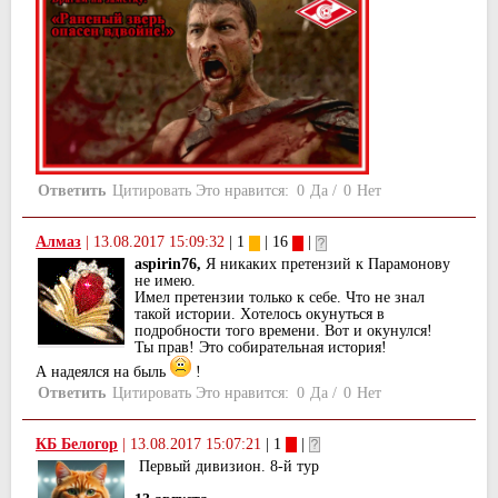
Ответить
Цитировать
Это нравится:
0
Да
/
0
Нет
Алмаз
|
13.08.2017 15:09:32
| 1
| 16
|
aspirin76,
Я никакиx претензий к Парамонову
не имею.
Имел претензии только к себе. Что не знал
такой истории. Xотелось окунуться в
подробности того времени. Вот и окунулся!
Ты прав! Это собирательная история!
А надеялся на быль
!
Ответить
Цитировать
Это нравится:
0
Да
/
0
Нет
КБ Белогор
|
13.08.2017 15:07:21
| 1
|
Первый дивизион. 8-й тур