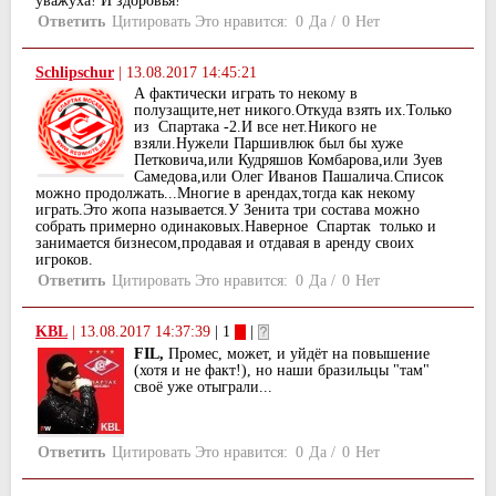
уважуxа! И здоровья!
Ответить
Цитировать
Это нравится:
0
Да
/
0
Нет
Schlipschur
|
13.08.2017 14:45:21
А фактически играть то некому в
полузащите,нет никого.Откуда взять их.Только
из Спартака -2.И все нет.Никого не
взяли.Нужели Паршивлюк был бы хуже
Петковича,или Кудряшов Комбарова,или Зуев
Самедова,или Олег Иванов Пашалича.Список
можно продолжать...Многие в арендах,тогда как некому
играть.Это жопа называется.У Зенита три состава можно
собрать примерно одинаковых.Наверное Спартак только и
занимается бизнесом,продавая и отдавая в аренду своих
игроков.
Ответить
Цитировать
Это нравится:
0
Да
/
0
Нет
KBL
|
13.08.2017 14:37:39
| 1
|
FIL,
Промес, может, и уйдёт на повышение
(хотя и не факт!), но наши бразильцы "там"
своё уже отыграли...
Ответить
Цитировать
Это нравится:
0
Да
/
0
Нет