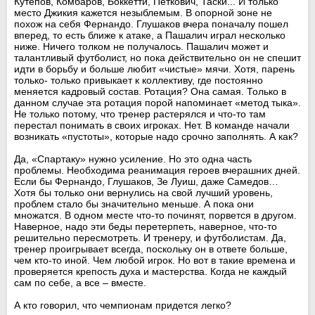
Кутепов, Комбаров, Боккетти, Петкович, Таски... И только
место Джикия кажется незыблемым. В опорной зоне не
похож на себя Фернандо. Глушаков вчера поначалу пошел
вперед, то есть ближе к атаке, а Пашалич играл несколько
ниже. Ничего толком не получалось. Пашалич может и
талантливый футболист, но пока действительно он не спешит
идти в борьбу и больше любит «чистые» мячи. Хотя, парень
только- только привыкает к коллективу, где постоянно
меняется кадровый состав. Ротация? Она самая. Только в
данном случае эта ротация порой напоминает «метод тыка».
Не только потому, что тренер растерялся и что-то там
перестал понимать в своих игроках. Нет. В команде начали
возникать «пустоты», которые надо срочно заполнять. А как?
Да, «Спартаку» нужно усиление. Но это одна часть
проблемы. Необходима реанимация героев вчерашних дней.
Если бы Фернандо, Глушаков, Зе Луиш, даже Самедов…
Хотя бы только они вернулись на свой лучший уровень,
проблем стало бы значительно меньше. А пока они
множатся. В одном месте что-то починят, порвется в другом.
Наверное, надо эти беды перетерпеть, наверное, что-то
решительно пересмотреть. И тренеру, и футболистам. Да,
тренер проигрывает всегда, поскольку он в ответе больше,
чем кто-то иной. Чем любой игрок. Но вот в такие времена и
проверяется крепость духа и мастерства. Когда не каждый
сам по себе, а все – вместе.
А кто говорил, что чемпионам придется легко?