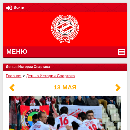
Войти
МЕНЮ
День в Истории Спартака
Главная
>
День в Истории Спартака
13 МАЯ