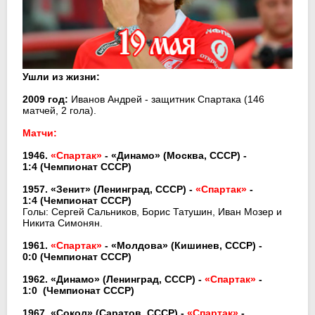
Ушли из жизни:
2009 год:
Иванов Андрей - защитник Спартака (146
матчей, 2 гола).
Матчи:
1946.
«Спартак»
- «Динамо» (Москва, СССР) -
1:4
(Чемпионат СССР)
1957. «Зенит» (Ленинград, СССР) -
«Спартак»
-
1:4
(Чемпионат СССР)
Голы: Сергей Сальников, Борис Татушин, Иван Мозер и
Никита Симонян.
1961.
«Спартак»
- «Молдова» (Кишинев, СССР) -
0:0
(Чемпионат СССР)
1962. «Динамо» (Ленинград, СССР) -
«Спартак»
-
1:0
(Чемпионат СССР)
1967. «Сокол» (Саратов, СССР) -
«Спартак»
-