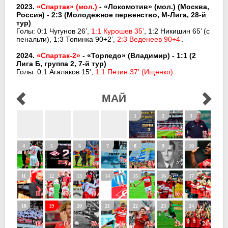
2023.
«Спартак» (мол.)
- «Локомотив» (мол.) (Москва,
Россия) - 2:3
(Молодежное первенство, М-Лига, 28-й
тур)
Голы: 0:1 Чугунов 26’,
1:1 Курошев 35’
, 1:2 Никишин 65’ (с
пенальти), 1:3 Топинка 90+2’,
2:3 Веденеев 90+4’
.
2024.
«Спартак-2»
- «Торпедо» (Владимир) - 1:1 (2
Лига Б, группа 2, 7-й тур)
Голы: 0:1 Агалаков 15',
1:1 Петин 37' (Ищенко).
МАЙ