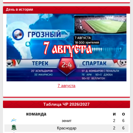
День в истории
7 августа
Таблица ЧР 2026/2027
команда
и
о
зенит
2
6
Краснодар
2
6