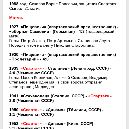
1988 год:
Соколов Борис Павлович, защитник Спартака.
Сыграл 21 матч.
Матчи:
1927. «Пищевики» (спартаковский предшественник) -
«сборная Саксонии» (Германия) - 4:3
(товарищеский
матч)
Голы: Петр Исаков, Петр Артемьев, Станислав Леута.
Победный гол на счету Николая Старостина.
1930. «Пищевики» (спартаковский предшественник) -
«Пролетарий» - 4:0
1939.
«Спартак»
- «Сталинец» (Ленинград, СССР) -
4:0
(Чемпионат СССР)
Голы: Павел Корнилов, Алексей Соколов, Владимир
Степанов, еще один мяч в свои ворота отправил
ленинградец Медведев.
1941. «Стахановец» (Сталино, СССР) -
«Спартак»
-
3:0
(Чемпионат СССР)
1950.
«Спартак»
- «Динамо» (Тбилиси, СССР) -
1:1
(Чемпионат СССР)
1953.
«Спартак»
- «Динамо» (Киев, СССР) -
3:1
(Чемпионат СССР)