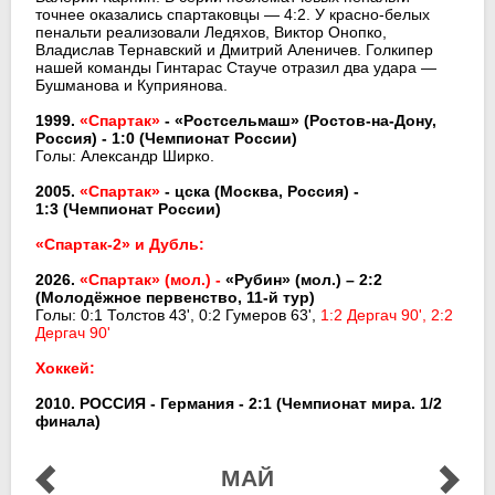
точнее оказались спартаковцы — 4:2. У красно-белых
пенальти реализовали Ледяхов, Виктор Онопко,
Владислав Тернавский и Дмитрий Аленичев. Голкипер
нашей команды Гинтарас Стауче отразил два удара —
Бушманова и Куприянова.
1999.
«Спартак»
- «Ростсельмаш» (Ростов-на-Дону,
Россия) - 1:0
(Чемпионат России)
Голы: Александр Ширко.
2005.
«Спартак»
- цска (Москва, Россия) -
1:3
(Чемпионат России)
«Спартак-2» и Дубль:
2026.
«Спартак» (мол.) -
«Рубин» (мол.)
– 2:2
(Молодёжное первенство, 11-й тур)
Голы: 0:1 Толстов 43', 0:2 Гумеров 63',
1:2 Дергач 90', 2:2
Дергач 90'
Хоккей:
2010. РОССИЯ - Германия - 2:1 (Чемпионат мира. 1/2
финала)
МАЙ