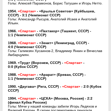
Голы: Алексей Парамонов, Борис Татушин и Игорь Нетто.
1954.
«Спартак»
- «Крылья Советов» (Куйбышев,
СССР) - 3:1
(Чемпионат СССР)
Голы: Александр Рысцов, Анатолий Исаев и Анатолий
Ильин.
1966.
«Спартак»
- «Пахтакор» (Ташкент, СССР) -
1:1
(Чемпионат СССР)
1968.
«Спартак»
- «Зенит» (Ленинград, СССР) -
4:0
(Чемпионат СССР)
Голы: Галимзян Хусаинов-2, Владимир Янкин и Вячеслав
Амбарцумян.
1969. «Труд» (Воронеж, СССР) -
«Спартак»
-
0:0
(Кубок СССР)
1988.
«Спартак»
- «Арарат» (Ереван, СССР) -
1:1
(Чемпионат СССР)
1990. «Даугава» (Рига, СССР) -
«Спартак»
- 2:0
(Кубок
СССР)
1994.
«Спартак»
- «ЦСКА» (Москва, Россия) - 2:2
(финал Кубка России)
Голы: Мячи у нашей команды забили Игорь Ледяхов и
Валерий Карпин. В серии послематчевых пенальти