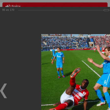
Войти
95
из
170
МЕНЮ
Зенит - Спартак
Главная
>
Фотографии с матчей Спартака, Сборной
Росиии
>
Фотографии с выездных игр Спартака
>
Сезон
2012
>
Зенит - Спартак
Уважаемые посетители нашего сайта!
Если у Вас есть фото с выездных игр Спартака,
высылайте нам на почту, мы обязательно разместим их
в этом разделе.
Зенит - Спартак
06.05.2012