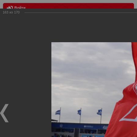
Войти
163
из
170
МЕНЮ
Зенит - Спартак
Главная
>
Фотографии с матчей Спартака, Сборной
Росиии
>
Фотографии с выездных игр Спартака
>
Сезон
2012
>
Зенит - Спартак
Уважаемые посетители нашего сайта!
Если у Вас есть фото с выездных игр Спартака,
высылайте нам на почту, мы обязательно разместим их
в этом разделе.
Зенит - Спартак
06.05.2012