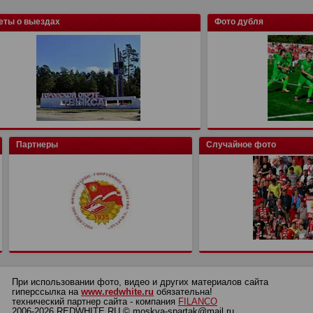
еты о выездах
Фото дубля
Партнеры
Случайное фото
При использовании фото, видео и других материалов сайта
гиперссылка на
www.redwhite.ru
обязательна!
технический партнер сайта - компания
FILANCO
2006-2026 REDWHITE.RU © moskva-spartak@mail.ru