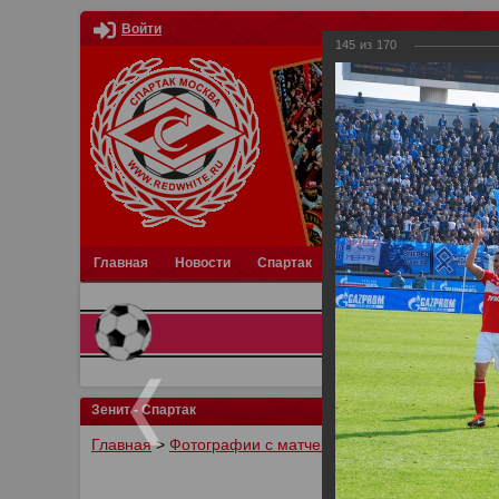
Войти
145
из
170
Главная
Новости
Спартак
Турниры
Фотки
О
Зенит - Спартак
Главная
>
Фотографии с матчей Спартака, Сборной Р
У