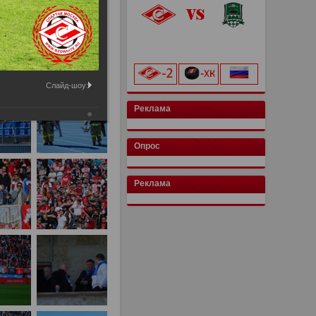
«Лукойл Арена»
начало матча в 20:00
Слайд-шоу:
Реклама
Опрос
Реклама