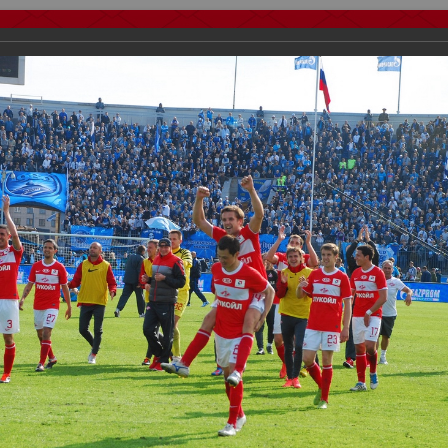
тчеты
Видео
Фанату
Стадионы
О футболе
КБ Форум
осиии
>
Фотографии с выездных игр Спартака
>
Сезон 2012
>
Зенит
важаемые посетители нашего сайта!