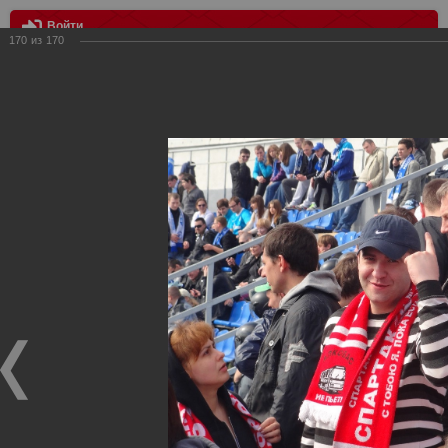
Войти
170
из
170
МЕНЮ
Зенит - Спартак
Главная
>
Фотографии с матчей Спартака, Сборной
Росиии
>
Фотографии с выездных игр Спартака
>
Сезон
2012
>
Зенит - Спартак
Уважаемые посетители нашего сайта!
Если у Вас есть фото с выездных игр Спартака,
высылайте нам на почту, мы обязательно разместим их
в этом разделе.
Зенит - Спартак
06.05.2012