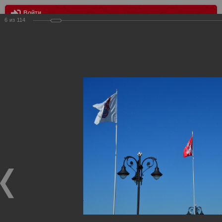
Войти
6
из
114
МЕНЮ
Терек - Спартак
Главная
>
Фотографии с матчей Спартака, Сборной
Росиии
>
Фотографии с выездных игр Спартака
>
Сезон
2012
>
Терек - Спартак
Уважаемые посетители нашего сайта!
Если у Вас есть фото с выездных игр Спартака,
высылайте нам на почту, мы обязательно разместим их
в этом разделе.
Терек - Спартак
25.08.2012