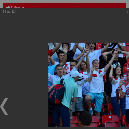
Войти
64
из
114
МЕНЮ
Терек - Спартак
Главная
>
Фотографии с матчей Спартака, Сборной
Росиии
>
Фотографии с выездных игр Спартака
>
Сезон
2012
>
Терек - Спартак
Уважаемые посетители нашего сайта!
Если у Вас есть фото с выездных игр Спартака,
высылайте нам на почту, мы обязательно разместим их
в этом разделе.
Терек - Спартак
25.08.2012