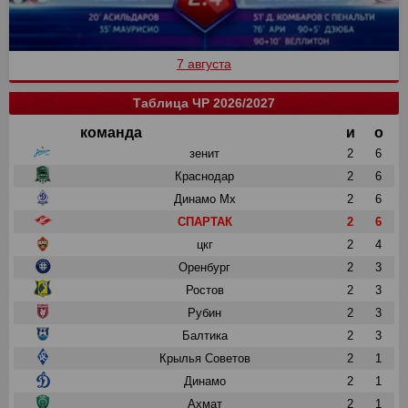
7 августа
Таблица ЧР 2026/2027
команда
и
о
зенит
2
6
Краснодар
2
6
Динамо Мх
2
6
СПАРТАК
2
6
цкг
2
4
Оренбург
2
3
Ростов
2
3
Рубин
2
3
Балтика
2
3
Крылья Советов
2
1
Динамо
2
1
Ахмат
2
1