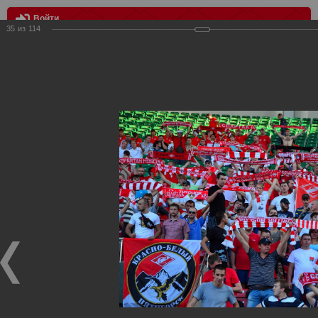
Войти
35
из
114
МЕНЮ
Терек - Спартак
Главная
>
Фотографии с матчей Спартака, Сборной
Росиии
>
Фотографии с выездных игр Спартака
>
Сезон
2012
>
Терек - Спартак
Уважаемые посетители нашего сайта!
Если у Вас есть фото с выездных игр Спартака,
высылайте нам на почту, мы обязательно разместим их
в этом разделе.
Терек - Спартак
25.08.2012