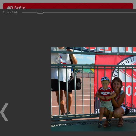
Войти
11
из
144
МЕНЮ
Кубань vs Спартак 2:2
Главная
>
Фотографии с матчей Спартака, Сборной
Росиии
>
Фотографии с выездных игр Спартака
>
Сезон
2012
>
Кубань vs Спартак 2:2
Уважаемые посетители нашего сайта!
Если у Вас есть фото с выездных игр Спартака,
высылайте нам на почту, мы обязательно разместим их
в этом разделе.
Кубань vs Спартак 2:2
15.09.2012