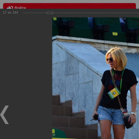
Войти
17
из
144
МЕНЮ
Кубань vs Спартак 2:2
Главная
>
Фотографии с матчей Спартака, Сборной
Росиии
>
Фотографии с выездных игр Спартака
>
Сезон
2012
>
Кубань vs Спартак 2:2
Уважаемые посетители нашего сайта!
Если у Вас есть фото с выездных игр Спартака,
высылайте нам на почту, мы обязательно разместим их
в этом разделе.
Кубань vs Спартак 2:2
15.09.2012